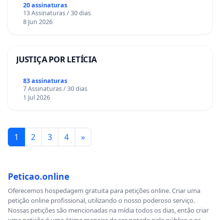
20 assinaturas
13 Assinaturas / 30 dias
8 Jun 2026
JUSTIÇA POR LETÍCIA
83 assinaturas
7 Assinaturas / 30 dias
1 Jul 2026
1
2
3
4
»
Peticao.online
Oferecemos hospedagem gratuita para petições online. Criar uma
petição online profissional, utilizando o nosso poderoso serviço.
Nossas petições são mencionadas na mídia todos os dias, então criar
uma petição é uma ótima maneira de ser notado pelo público e os