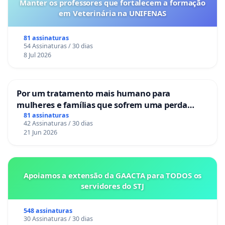
Manter os professores que fortalecem a formação
em Veterinária na UNIFENAS
81 assinaturas
54 Assinaturas / 30 dias
8 Jul 2026
Por um tratamento mais humano para
mulheres e famílias que sofrem uma perda
gestacional nos hospitais portugueses
81 assinaturas
42 Assinaturas / 30 dias
21 Jun 2026
Apoiamos a extensão da GAACTA para TODOS os
servidores do STJ
548 assinaturas
30 Assinaturas / 30 dias