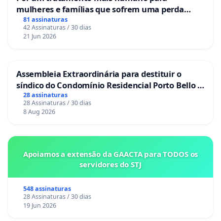
mulheres e famílias que sofrem uma perda
gestacional nos hospitais portugueses
81 assinaturas
42 Assinaturas / 30 dias
21 Jun 2026
Assembleia Extraordinária para destituir o
síndico do Condomínio Residencial Porto Bello -
La Casa
28 assinaturas
28 Assinaturas / 30 dias
8 Aug 2026
Apoiamos a extensão da GAACTA para TODOS os
servidores do STJ
548 assinaturas
28 Assinaturas / 30 dias
19 Jun 2026