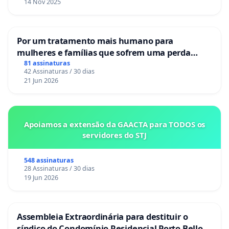
14 Nov 2025
Por um tratamento mais humano para
mulheres e famílias que sofrem uma perda
gestacional nos hospitais portugueses
81 assinaturas
42 Assinaturas / 30 dias
21 Jun 2026
Apoiamos a extensão da GAACTA para TODOS os
servidores do STJ
548 assinaturas
28 Assinaturas / 30 dias
19 Jun 2026
Assembleia Extraordinária para destituir o
síndico do Condomínio Residencial Porto Bello -