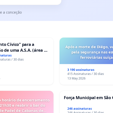
e a conceção
to Cívico" para a
Após a morte de Diégo, v
o de uma A.S.A. (área de
pela segurança nas es
 para autocaravanas) em
inaturas
ferroviárias suíça
naturas / 30 dias
3 190 assinaturas
415 Assinaturas / 30 dias
6
13 May 2026
Força Municipal em São 
o horário de encerramento
 21h30 e reabrir o bar do
246 assinaturas
de Padel de Cabanas de
246 Assinaturas / 30 dias