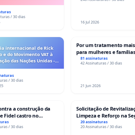
Tavira
aturas
turas / 30 dias
6
16 Jul 2026
Por um tratamento mai
a internacional de Rick
para mulheres e família
o e do Movimento VAT à
sofrem uma perda gesta
81 assinaturas
ação das Nações Unidas -
42 Assinaturas / 30 dias
nos hospitais portugues
o escravizados pela escala
anto o lobby empresarial
inaturas
a omissão do Congresso.
uras / 30 dias
25
21 Jun 2026
ontra a construção da
Solicitação de Revitaliza
e Fidel castro no
Limpeza e Reforço na S
do Caju
das Praças da Rua Cacho
turas
20 assinaturas
uras / 30 dias
20 Assinaturas / 30 dias
Sete Ilhas