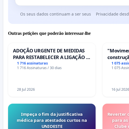
Os seus dados continuam a ser seus
Privacidade desd
Outras petições que poderão interessar-lhe
ADOÇÃO URGENTE DE MEDIDAS
"Movimen
PARA RESTABELECER A LIGAÇÃO -
construçã
PONTE RS-129
serviços
1 716 assinaturas
1 075 ass
1 716 Assinaturas / 30 dias
1 075 Assi
Coimbra
28 Jul 2026
16 Jul 202
Impeça o fim da justificativa
Reverter 
médica para atestados curtos na
para as
UNIOESTE
Clube 