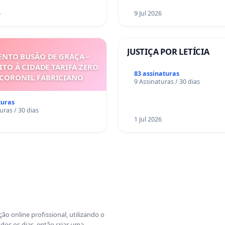
6
9 Jul 2026
JUSTIÇA POR LETÍCIA
NTO BUSÃO DE GRAÇA –
ITO À CIDADE TARIFA ZERO
83 assinaturas
 CORONEL FABRICIANO
9 Assinaturas / 30 dias
turas
uras / 30 dias
1 Jul 2026
o online profissional, utilizando o
dos os dias, então criar uma