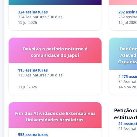
324 assinaturas
282 assin
324 Assinaturas / 30 dias
282 Assina
15 Jul 2026
15 Jul 202
Devolva o período noturno à
Denúnci
comunidade do Japuí
Azeved
Organiz
Milhões sã
115 assinaturas
6x1 enqu
115 Assinaturas / 30 dias
4 475 ass
compra 
84 Assinat
31 Jul 2026
14 Nov 20
Petição c
Fim das Atividades de Extensão nas
estátua d
Universidades brasileiras.
mirante 
21 assina
21 Assinat
555 assinaturas