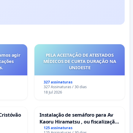
amos agir
PELA ACEITAÇÃO DE ATESTADOS
tações
MÉDICOS DE CURTA DURAÇÃO NA
s.
UNIOESTE
327 assinaturas
327 Assinaturas / 30 dias
18 Jul 2026
Cristóvão
Instalação de semáforo para Av
Kaoru Hiramatsu , ou fiscalização
Eletrônica
125 assinaturas
125 Assinaturas / 30 dias