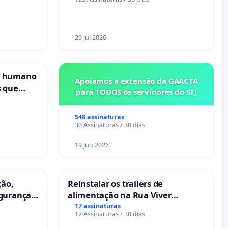
29 Jul 2026
s humano
Apoiamos a extensão da GAACTA
s que
para TODOS os servidores do STJ
cional
es
548 assinaturas
30 Assinaturas / 30 dias
19 Jun 2026
ção,
Reinstalar os trailers de
egurança
alimentação na Rua Viver
eira das
Salvador
17 assinaturas
17 Assinaturas / 30 dias