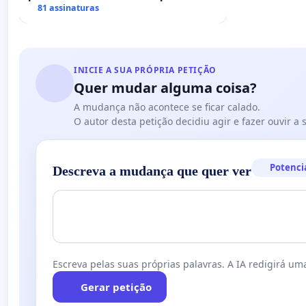
uma perda gestacional nos hospitais
81 assinaturas
portugueses
INICIE A SUA PRÓPRIA PETIÇÃO
Quer mudar alguma coisa?
A mudança não acontece se ficar calado.
O autor desta petição decidiu agir e fazer ouvir a
Potenci
Descreva a mudança que quer ver
Escreva pelas suas próprias palavras. A IA redigirá uma
Gerar petição