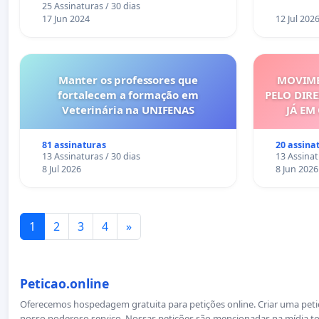
25 Assinaturas / 30 dias
17 Jun 2024
12 Jul 202
Manter os professores que
MOVIME
fortalecem a formação em
PELO DIRE
Veterinária na UNIFENAS
JÁ EM
81 assinaturas
20 assina
13 Assinaturas / 30 dias
13 Assinat
8 Jul 2026
8 Jun 2026
1
2
3
4
»
Peticao.online
Oferecemos hospedagem gratuita para petições online. Criar uma petiçã
nosso poderoso serviço. Nossas petições são mencionadas na mídia to