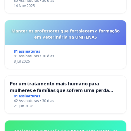
85 Assinaturas / 30 dias
14 Nov 2025
Manter os professores que fortalecem a formação
em Veterinária na UNIFENAS
81 assinaturas
81 Assinaturas / 30 dias
8 Jul 2026
Por um tratamento mais humano para
mulheres e famílias que sofrem uma perda
gestacional nos hospitais portugueses
81 assinaturas
42 Assinaturas / 30 dias
21 Jun 2026