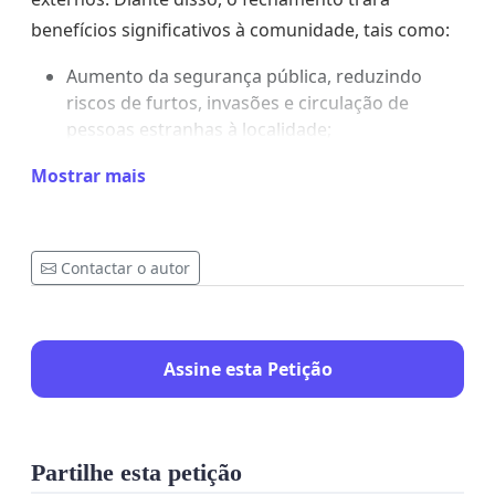
benefícios significativos à comunidade, tais como:
Aumento da segurança pública, reduzindo
riscos de furtos, invasões e circulação de
pessoas estranhas à localidade;
Maior tranquilidade e qualidade de vida para
Mostrar mais
os moradores;
Melhor controle de acesso, contribuindo para
a organização urbana;
Preservação do patrimônio e valorização dos
Contactar o autor
imóveis da região.
Ressaltamos que o pedido não causará prejuízo à
mobilidade urbana, uma vez que a rua não
Assine esta Petição
constitui via de passagem, sendo restrita aos
residentes.
Partilhe esta petição
Diante do exposto, solicitamos que os órgãos