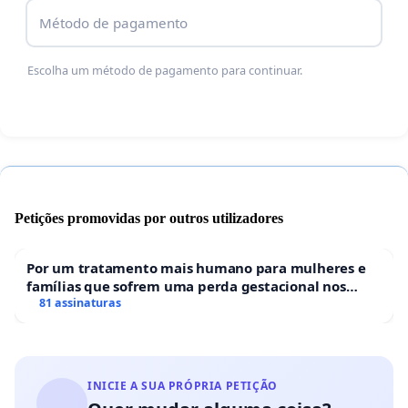
Método de pagamento
Escolha um método de pagamento para continuar.
Petições promovidas por outros utilizadores
Por um tratamento mais humano para mulheres e
famílias que sofrem uma perda gestacional nos
hospitais portugueses
81 assinaturas
INICIE A SUA PRÓPRIA PETIÇÃO