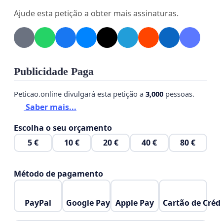
competentes analisem com atenção este pedido e
Ajude esta petição a obter mais assinaturas.
adotem as providências legais necessárias para
viabilizar o fechamento da via, nos termos da
legislação vigente.
Certos de contarmos com a compreensão e o
Publicidade Paga
apoio das autoridades, firmamos o presente.
Peticao.online divulgará esta petição a
3,000
pessoas.
Saber mais...
Escolha o seu orçamento
5 €
10 €
20 €
40 €
80 €
Método de pagamento
PayPal
Google Pay
Apple Pay
Cartão de Créd