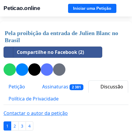
Peticao.online
Iniciar uma Petição
Pela proibição da entrada de Julien Blanc no
Brasil
Compartilhe no Facebook (2)
Petição
Assinaturas
Discussão
2 381
Política de Privacidade
Contactar o autor da petição
1
2
3
4