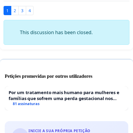
1
2
3
4
This discussion has been closed.
Petições promovidas por outros utilizadores
Por um tratamento mais humano para mulheres e
famílias que sofrem uma perda gestacional nos
hospitais portugueses
81 assinaturas
INICIE A SUA PRÓPRIA PETIÇÃO