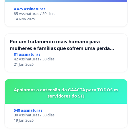
o lobby empresarial compra a omissão do
Congresso.
4 475 assinaturas
85 Assinaturas / 30 dias
14 Nov 2025
Por um tratamento mais humano para
mulheres e famílias que sofrem uma perda
gestacional nos hospitais portugueses
81 assinaturas
42 Assinaturas / 30 dias
21 Jun 2026
Apoiamos a extensão da GAACTA para TODOS os
servidores do STJ
548 assinaturas
30 Assinaturas / 30 dias
19 Jun 2026