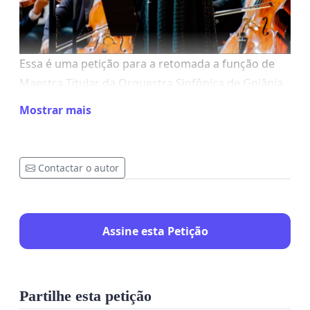
Essa é uma petição para a retomada a função de
Maestra Titular da Orquestra Sinfônica de Goiânia
à Katarine Araújo que tem feito um exímio trabalho
Mostrar mais
de reestruturação da orquestra, elevando o nível
artístico da OSGO e seus músicos, além de
promover acessibilidade a cultura do povo
Contactar o autor
goianiense. Infelizmente foi exonerada de sua
função sem nenhuma explicação.
Se você é a favor da qualidade na nossa cultura,
Assine esta Petição
por favor assine e divulgue a quem mais puder nos
ajudar.
Partilhe esta petição