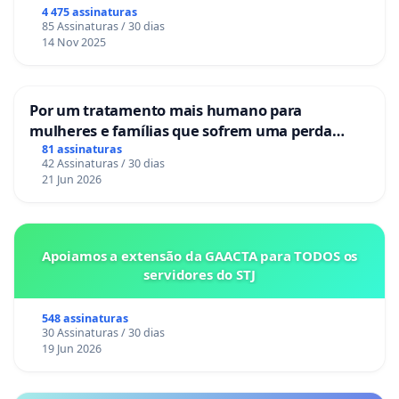
Congresso.
4 475 assinaturas
85 Assinaturas / 30 dias
14 Nov 2025
Por um tratamento mais humano para
mulheres e famílias que sofrem uma perda
gestacional nos hospitais portugueses
81 assinaturas
42 Assinaturas / 30 dias
21 Jun 2026
Apoiamos a extensão da GAACTA para TODOS os
servidores do STJ
548 assinaturas
30 Assinaturas / 30 dias
19 Jun 2026