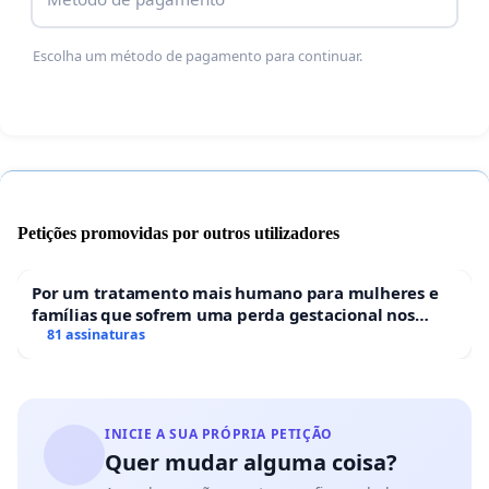
internacionais, assegurando o acesso à
reabilitação, à liberdade, ao convívio familiar e a
Escolha um método de pagamento para continuar.
condições de vida dignas.
Esta petição constitui um apelo à responsabilidade
política e social das entidades competentes, para
que se ponha termo à invisibilidade e à negligência
institucional que afeta uma das populações mais
vulneráveis do país.
Petições promovidas por outros utilizadores
Porque ninguém deve terminar a vida à espera.
Por um tratamento mais humano para mulheres e
famílias que sofrem uma perda gestacional nos
hospitais portugueses
81 assinaturas
INICIE A SUA PRÓPRIA PETIÇÃO
Quer mudar alguma coisa?