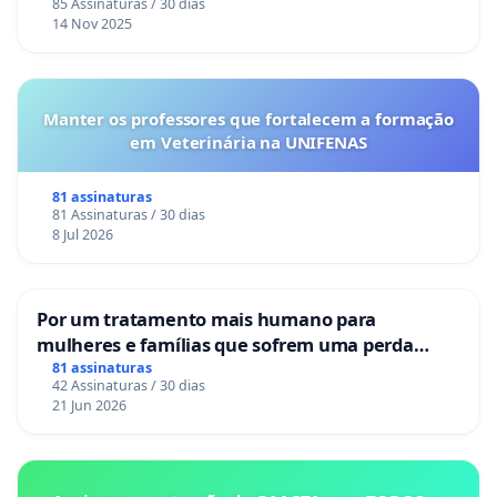
85 Assinaturas / 30 dias
14 Nov 2025
Manter os professores que fortalecem a formação
em Veterinária na UNIFENAS
81 assinaturas
81 Assinaturas / 30 dias
8 Jul 2026
Por um tratamento mais humano para
mulheres e famílias que sofrem uma perda
gestacional nos hospitais portugueses
81 assinaturas
42 Assinaturas / 30 dias
21 Jun 2026