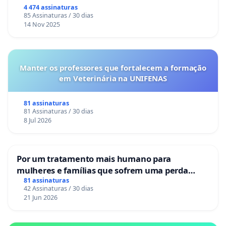
Congresso.
4 474 assinaturas
85 Assinaturas / 30 dias
14 Nov 2025
Manter os professores que fortalecem a formação
em Veterinária na UNIFENAS
81 assinaturas
81 Assinaturas / 30 dias
8 Jul 2026
Por um tratamento mais humano para
mulheres e famílias que sofrem uma perda
gestacional nos hospitais portugueses
81 assinaturas
42 Assinaturas / 30 dias
21 Jun 2026