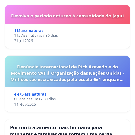
Devolva o período noturno à comunidade do Japuí
115 assinaturas
115 Assinaturas / 30 dias
31 Jul 2026
Denúncia internacional de Rick Azevedo e do
Movimento VAT à Organização das Nações Unidas -
Milhões são escravizados pela escala 6x1 enquanto
o lobby empresarial compra a omissão do
Congresso.
4 475 assinaturas
80 Assinaturas / 30 dias
14 Nov 2025
Por um tratamento mais humano para
mulheres e famílias que sofrem uma perda