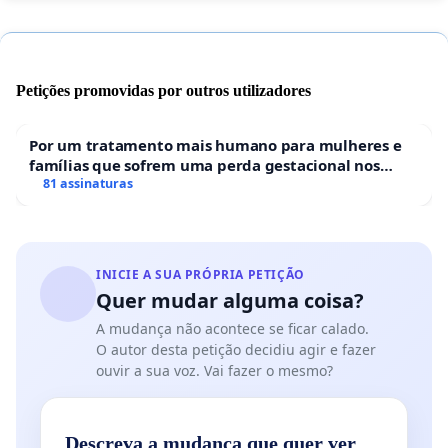
Petições promovidas por outros utilizadores
Por um tratamento mais humano para mulheres e
famílias que sofrem uma perda gestacional nos
hospitais portugueses
81 assinaturas
INICIE A SUA PRÓPRIA PETIÇÃO
Quer mudar alguma coisa?
A mudança não acontece se ficar calado.
O autor desta petição decidiu agir e fazer
ouvir a sua voz. Vai fazer o mesmo?
Descreva a mudança que quer ver