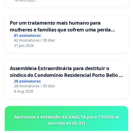
14 Nov 2025
Por um tratamento mais humano para
mulheres e famílias que sofrem uma perda
gestacional nos hospitais portugueses
81 assinaturas
42 Assinaturas / 30 dias
21 Jun 2026
Assembleia Extraordinária para destituir o
síndico do Condomínio Residencial Porto Bello -
La Casa
28 assinaturas
28 Assinaturas / 30 dias
8 Aug 2026
Apoiamos a extensão da GAACTA para TODOS os
servidores do STJ