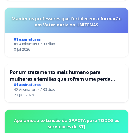
Manter os professores que fortalecem a formação
em Veterinária na UNIFENAS
81 assinaturas
81 Assinaturas / 30 dias
8 Jul 2026
Por um tratamento mais humano para
mulheres e famílias que sofrem uma perda
gestacional nos hospitais portugueses
81 assinaturas
42 Assinaturas / 30 dias
21 Jun 2026
Apoiamos a extensão da GAACTA para TODOS os
servidores do STJ