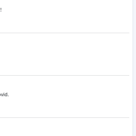
!
vid.