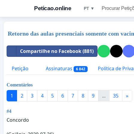
Peticao.online
Procurar Petiç
PT ▼
Retorno das aulas presenciais somente com vaci
Compartilhe no Facebook (881)
Petição
Assinaturas
Política de Priv
6 842
Comentários
1
2
3
4
5
6
7
8
9
...
35
»
#4
Concordo