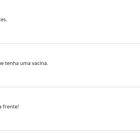
tes.
ue tenha uma vacina.
 frente!