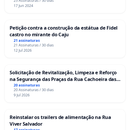
25 Assinaturas / 30 dias
17 Jun 2024
Petição contra a construção da estátua de Fidel
castro no mirante do Caju
21 assinaturas
21 Assinaturas / 30 dias
12 Jul 2026
Solicitação de Revitalização, Limpeza e Reforço
na Segurança das Praças da Rua Cachoeira das
Sete Ilhas
20 assinaturas
20 Assinaturas / 30 dias
9 Jul 2026
Reinstalar os trailers de alimentação na Rua
Viver Salvador
17 assinaturas