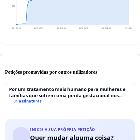
380
0
2011-07-26
2013-03-13
2014-10-30
2016-06-17
2018-02-03
2019-09-22
Petições promovidas por outros utilizadores
Por um tratamento mais humano para mulheres e
famílias que sofrem uma perda gestacional nos
hospitais portugueses
81 assinaturas
INICIE A SUA PRÓPRIA PETIÇÃO
Quer mudar alguma coisa?