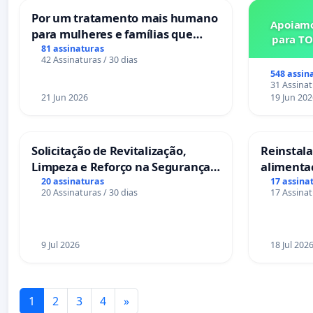
Por um tratamento mais humano
Apoiamo
para mulheres e famílias que
para TO
sofrem uma perda gestacional
81 assinaturas
42 Assinaturas / 30 dias
nos hospitais portugueses
548 assin
31 Assinat
21 Jun 2026
19 Jun 202
Solicitação de Revitalização,
Reinstalar
Limpeza e Reforço na Segurança
alimenta
das Praças da Rua Cachoeira das
Salvador
20 assinaturas
17 assina
20 Assinaturas / 30 dias
17 Assinat
Sete Ilhas
9 Jul 2026
18 Jul 202
1
2
3
4
»