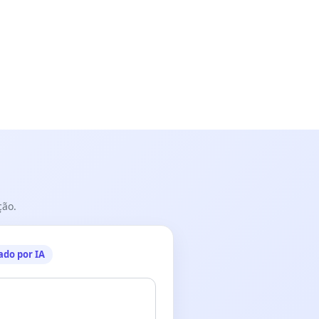
ção.
ado por IA