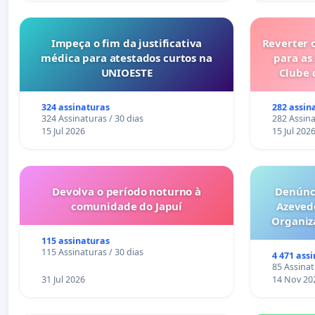
Impeça o fim da justificativa
Reverter 
médica para atestados curtos na
para as
UNIOESTE
Clube 
324 assinaturas
282 assin
324 Assinaturas / 30 dias
282 Assina
15 Jul 2026
15 Jul 202
Devolva o período noturno à
Denúnci
comunidade do Japuí
Azeved
Organiz
Milhões sã
115 assinaturas
6x1 enqu
115 Assinaturas / 30 dias
4 471 ass
compra 
85 Assinat
31 Jul 2026
14 Nov 20