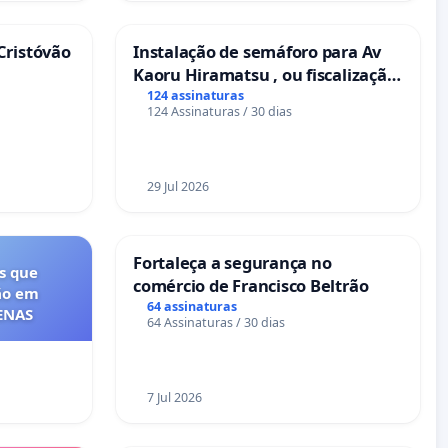
Cristóvão
Instalação de semáforo para Av
Kaoru Hiramatsu , ou fiscalização
Eletrônica
124 assinaturas
124 Assinaturas / 30 dias
29 Jul 2026
Fortaleça a segurança no
s que
comércio de Francisco Beltrão
ão em
64 assinaturas
FENAS
64 Assinaturas / 30 dias
7 Jul 2026