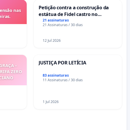
Petição contra a construção da
tensão nas
estátua de Fidel castro no
iras.
mirante do Caju
21 assinaturas
21 Assinaturas / 30 dias
12 Jul 2026
JUSTIÇA POR LETÍCIA
GRAÇA –
ARIFA ZERO
83 assinaturas
ICIANO
11 Assinaturas / 30 dias
1 Jul 2026