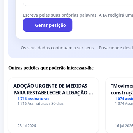
Escreva pelas suas próprias palavras. A IA redigirá uma
Gerar petição
Os seus dados continuam a ser seus
Privacidade desd
Outras petições que poderão interessar-lhe
ADOÇÃO URGENTE DE MEDIDAS
"Movimen
PARA RESTABELECER A LIGAÇÃO -
construçã
PONTE RS-129
serviços
1 716 assinaturas
1 074 ass
1 716 Assinaturas / 30 dias
1 074 Assi
Coimbra
28 Jul 2026
16 Jul 202