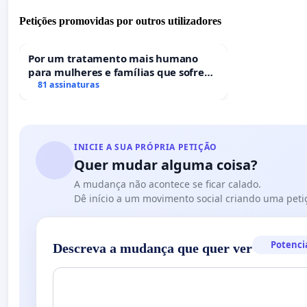
Petições promovidas por outros utilizadores
Por um tratamento mais humano
para mulheres e famílias que sofrem
uma perda gestacional nos hospitais
81 assinaturas
portugueses
INICIE A SUA PRÓPRIA PETIÇÃO
Quer mudar alguma coisa?
A mudança não acontece se ficar calado.
Dê início a um movimento social criando uma peti
Potenci
Descreva a mudança que quer ver