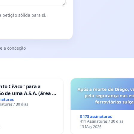
 petição sólida para si.
e a conceção
to Cívico" para a
Após a morte de Diégo, v
o de uma A.S.A. (área de
pela segurança nas es
 para autocaravanas) em
inaturas
ferroviárias suíça
naturas / 30 dias
3 173 assinaturas
411 Assinaturas / 30 dias
6
13 May 2026