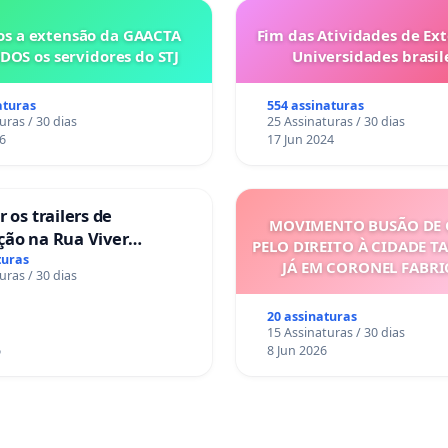
s a extensão da GAACTA
Fim das Atividades de Ex
DOS os servidores do STJ
Universidades brasile
aturas
554 assinaturas
uras / 30 dias
25 Assinaturas / 30 dias
6
17 Jun 2024
 os trailers de
MOVIMENTO BUSÃO DE 
ção na Rua Viver
PELO DIREITO À CIDADE T
turas
JÁ EM CORONEL FABR
uras / 30 dias
20 assinaturas
15 Assinaturas / 30 dias
6
8 Jun 2026