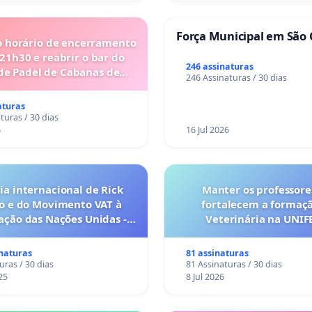
Força Municipal em São 
o horário de encerramento
 21h30 e reabrir o bar do
246 assinaturas
de Padel de Cabanas de
246 Assinaturas / 30 dias
Tavira
aturas
turas / 30 dias
6
16 Jul 2026
a internacional de Rick
Manter os professore
o e do Movimento VAT à
fortalecem a formaç
ação das Nações Unidas -
Veterinária na UNI
o escravizados pela escala
anto o lobby empresarial
inaturas
81 assinaturas
a omissão do Congresso.
uras / 30 dias
81 Assinaturas / 30 dias
25
8 Jul 2026