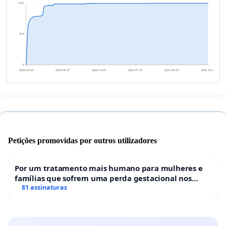
1 631
816
0
2020-03-20
2020-06-27
2020-10-03
2021-01-10
2021-04-18
2021-07-26
Petições promovidas por outros utilizadores
Por um tratamento mais humano para mulheres e
famílias que sofrem uma perda gestacional nos
hospitais portugueses
81 assinaturas