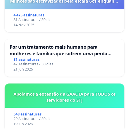
Milhões são escravizados pela escala 6x1 enquanto
o lobby empresarial compra a omissão do
Congresso.
4 475 assinaturas
81 Assinaturas / 30 dias
14 Nov 2025
Por um tratamento mais humano para
mulheres e famílias que sofrem uma perda
gestacional nos hospitais portugueses
81 assinaturas
42 Assinaturas / 30 dias
21 Jun 2026
Apoiamos a extensão da GAACTA para TODOS os
servidores do STJ
548 assinaturas
29 Assinaturas / 30 dias
19 Jun 2026