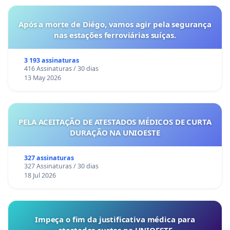
Após a morte de Diégo, vamos agir pela segurança
nas estações ferroviárias suíças.
3 193 assinaturas
416 Assinaturas / 30 dias
13 May 2026
PELA ACEITAÇÃO DE ATESTADOS MÉDICOS DE CURTA
DURAÇÃO NA UNIOESTE
327 assinaturas
327 Assinaturas / 30 dias
18 Jul 2026
Impeça o fim da justificativa médica para