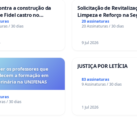
ontra a construção da
Solicitação de Revitaliza
e Fidel castro no
Limpeza e Reforço na S
do Caju
das Praças da Rua Cacho
turas
20 assinaturas
uras / 30 dias
20 Assinaturas / 30 dias
Sete Ilhas
6
9 Jul 2026
JUSTIÇA POR LETÍCIA
er os professores que
alecem a formação em
83 assinaturas
rinária na UNIFENAS
9 Assinaturas / 30 dias
turas
ras / 30 dias
1 Jul 2026