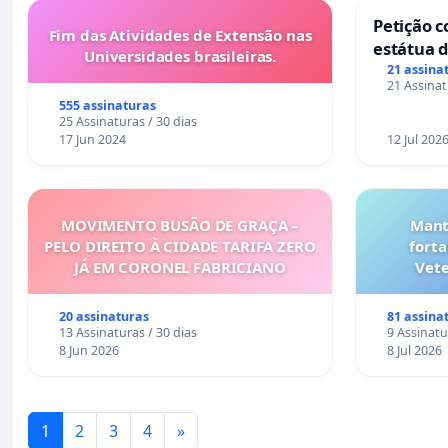
Petição c
Fim das Atividades de Extensão nas
estátua d
Universidades brasileiras.
mirante 
21 assina
21 Assinat
555 assinaturas
25 Assinaturas / 30 dias
17 Jun 2024
12 Jul 202
MOVIMENTO BUSÃO DE GRAÇA –
Mant
PELO DIREITO À CIDADE TARIFA ZERO
fort
JÁ EM CORONEL FABRICIANO
Vete
20 assinaturas
81 assina
13 Assinaturas / 30 dias
9 Assinatu
8 Jun 2026
8 Jul 2026
1
2
3
4
»