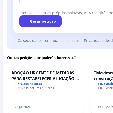
Escreva pelas suas próprias palavras. A IA redigirá uma
Gerar petição
Os seus dados continuam a ser seus
Privacidade desd
Outras petições que poderão interessar-lhe
ADOÇÃO URGENTE DE MEDIDAS
"Movimen
PARA RESTABELECER A LIGAÇÃO -
construçã
PONTE RS-129
serviços
1 716 assinaturas
1 075 ass
1 716 Assinaturas / 30 dias
1 075 Assi
Coimbra
28 Jul 2026
16 Jul 202