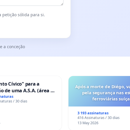
 petição sólida para si.
e a conceção
to Cívico" para a
Após a morte de Diégo, v
o de uma A.S.A. (área de
pela segurança nas es
 para autocaravanas) em
inaturas
ferroviárias suíça
naturas / 30 dias
3 193 assinaturas
416 Assinaturas / 30 dias
6
13 May 2026