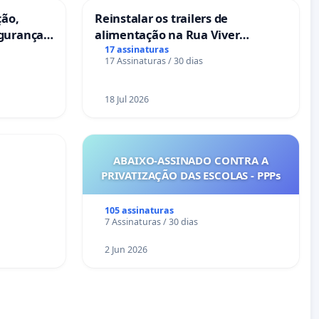
ção,
Reinstalar os trailers de
egurança
alimentação na Rua Viver
eira das
Salvador
17 assinaturas
17 Assinaturas / 30 dias
18 Jul 2026
ABAIXO-ASSINADO CONTRA A
PRIVATIZAÇÃO DAS ESCOLAS - PPPs
105 assinaturas
7 Assinaturas / 30 dias
2 Jun 2026