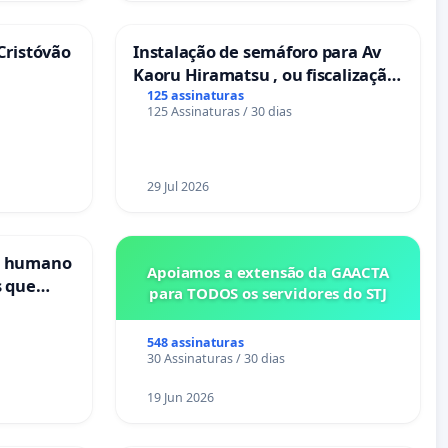
Cristóvão
Instalação de semáforo para Av
Kaoru Hiramatsu , ou fiscalização
Eletrônica
125 assinaturas
125 Assinaturas / 30 dias
29 Jul 2026
s humano
Apoiamos a extensão da GAACTA
s que
para TODOS os servidores do STJ
cional
es
548 assinaturas
30 Assinaturas / 30 dias
19 Jun 2026