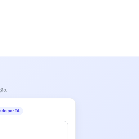
ção.
ado por IA