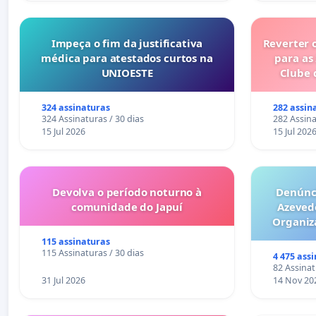
Impeça o fim da justificativa
Reverter 
médica para atestados curtos na
para as
UNIOESTE
Clube 
324 assinaturas
282 assin
324 Assinaturas / 30 dias
282 Assina
15 Jul 2026
15 Jul 202
Devolva o período noturno à
Denúnci
comunidade do Japuí
Azeved
Organiz
Milhões sã
115 assinaturas
6x1 enqu
115 Assinaturas / 30 dias
4 475 ass
compra 
82 Assinat
31 Jul 2026
14 Nov 20