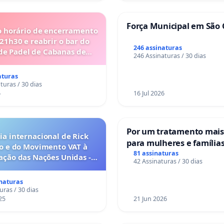
Força Municipal em São 
o horário de encerramento
 21h30 e reabrir o bar do
246 assinaturas
de Padel de Cabanas de
246 Assinaturas / 30 dias
Tavira
aturas
turas / 30 dias
6
16 Jul 2026
Por um tratamento mai
a internacional de Rick
para mulheres e família
o e do Movimento VAT à
sofrem uma perda gesta
81 assinaturas
ação das Nações Unidas -
42 Assinaturas / 30 dias
nos hospitais portugues
o escravizados pela escala
anto o lobby empresarial
inaturas
a omissão do Congresso.
uras / 30 dias
25
21 Jun 2026