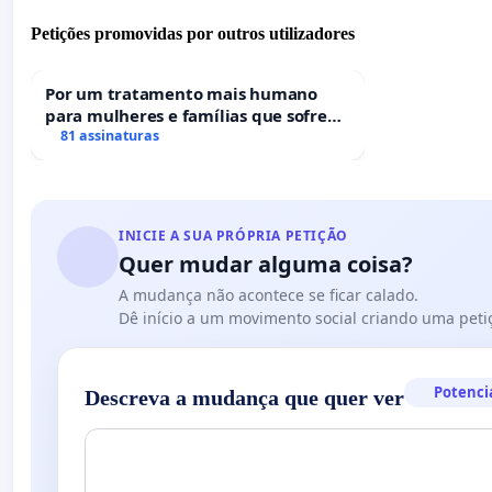
Petições promovidas por outros utilizadores
Por um tratamento mais humano
para mulheres e famílias que sofrem
uma perda gestacional nos hospitais
81 assinaturas
portugueses
INICIE A SUA PRÓPRIA PETIÇÃO
Quer mudar alguma coisa?
A mudança não acontece se ficar calado.
Dê início a um movimento social criando uma peti
Potenci
Descreva a mudança que quer ver