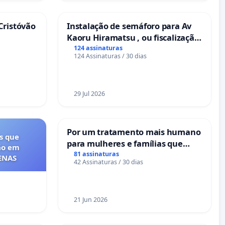
Cristóvão
Instalação de semáforo para Av
Kaoru Hiramatsu , ou fiscalização
Eletrônica
124 assinaturas
124 Assinaturas / 30 dias
29 Jul 2026
Por um tratamento mais humano
s que
para mulheres e famílias que
ão em
sofrem uma perda gestacional
81 assinaturas
FENAS
42 Assinaturas / 30 dias
nos hospitais portugueses
21 Jun 2026