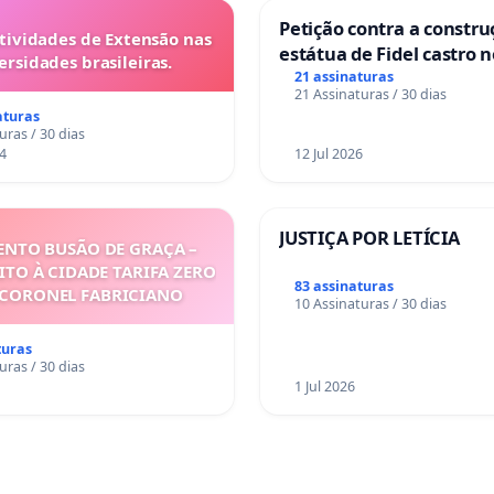
Petição contra a constru
tividades de Extensão nas
estátua de Fidel castro 
ersidades brasileiras.
mirante do Caju
21 assinaturas
21 Assinaturas / 30 dias
aturas
uras / 30 dias
4
12 Jul 2026
JUSTIÇA POR LETÍCIA
NTO BUSÃO DE GRAÇA –
ITO À CIDADE TARIFA ZERO
83 assinaturas
 CORONEL FABRICIANO
10 Assinaturas / 30 dias
turas
uras / 30 dias
1 Jul 2026