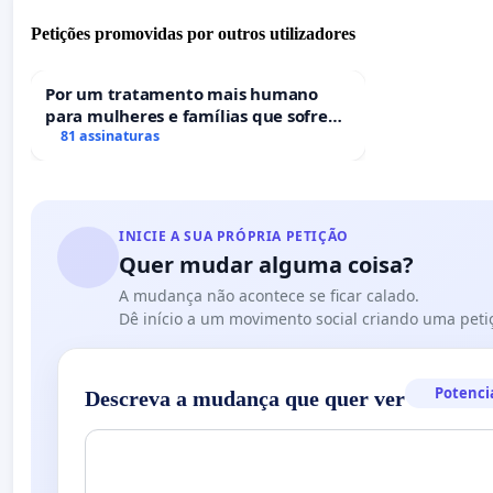
Petições promovidas por outros utilizadores
Por um tratamento mais humano
para mulheres e famílias que sofrem
uma perda gestacional nos hospitais
81 assinaturas
portugueses
INICIE A SUA PRÓPRIA PETIÇÃO
Quer mudar alguma coisa?
A mudança não acontece se ficar calado.
Dê início a um movimento social criando uma peti
Potenci
Descreva a mudança que quer ver