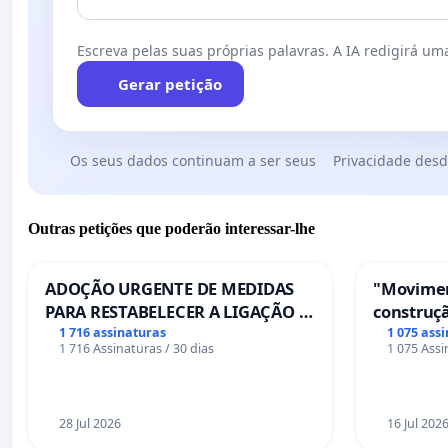
Escreva pelas suas próprias palavras. A IA redigirá uma
Gerar petição
Os seus dados continuam a ser seus
Privacidade desd
Outras petições que poderão interessar-lhe
ADOÇÃO URGENTE DE MEDIDAS
"Movimen
PARA RESTABELECER A LIGAÇÃO -
construçã
PONTE RS-129
serviços
1 716 assinaturas
1 075 ass
1 716 Assinaturas / 30 dias
1 075 Assi
Coimbra
28 Jul 2026
16 Jul 202