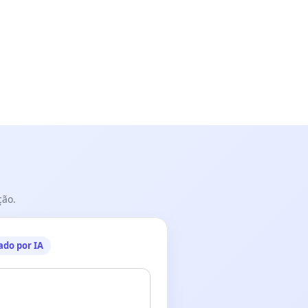
ção.
ado por IA