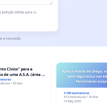
 petição sólida para si.
e a conceção
to Cívico" para a
Após a morte de Diégo, v
o de uma A.S.A. (área de
pela segurança nas es
 para autocaravanas) em
inaturas
ferroviárias suíça
naturas / 30 dias
3 189 assinaturas
415 Assinaturas / 30 dias
6
13 May 2026