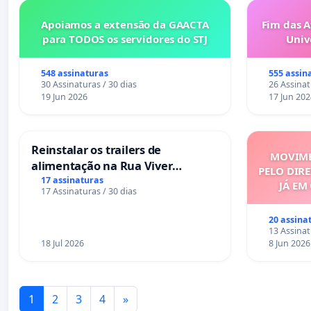
Apoiamos a extensão da GAACTA
Fim das A
para TODOS os servidores do STJ
Univ
548 assinaturas
555 assin
30 Assinaturas / 30 dias
26 Assinat
19 Jun 2026
17 Jun 202
Reinstalar os trailers de
MOVIME
alimentação na Rua Viver
PELO DIRE
Salvador
17 assinaturas
JÁ EM
17 Assinaturas / 30 dias
20 assina
13 Assinat
18 Jul 2026
8 Jun 2026
1
2
3
4
»