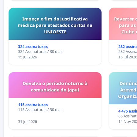
Impeça o fim da justificativa
Reverter 
médica para atestados curtos na
para as
UNIOESTE
Clube 
324 assinaturas
282 assin
324 Assinaturas / 30 dias
282 Assina
15 Jul 2026
15 Jul 202
Devolva o período noturno à
Denúnci
comunidade do Japuí
Azeved
Organiz
Milhões sã
115 assinaturas
6x1 enqu
115 Assinaturas / 30 dias
4 475 ass
compra 
85 Assinat
31 Jul 2026
14 Nov 20