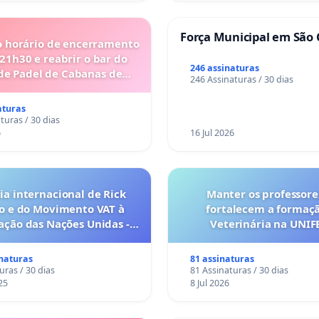
Força Municipal em São 
o horário de encerramento
 21h30 e reabrir o bar do
246 assinaturas
de Padel de Cabanas de
246 Assinaturas / 30 dias
Tavira
aturas
turas / 30 dias
6
16 Jul 2026
a internacional de Rick
Manter os professore
o e do Movimento VAT à
fortalecem a formaç
ação das Nações Unidas -
Veterinária na UNI
o escravizados pela escala
anto o lobby empresarial
inaturas
81 assinaturas
a omissão do Congresso.
uras / 30 dias
81 Assinaturas / 30 dias
25
8 Jul 2026