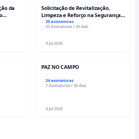
ção da
Solicitação de Revitalização,
no
Limpeza e Reforço na Segurança
das Praças da Rua Cachoeira das
20 assinaturas
20 Assinaturas / 30 dias
Sete Ilhas
9 Jul 2026
PAZ NO CAMPO
24 assinaturas
7 Assinaturas / 30 dias
4 Jul 2026