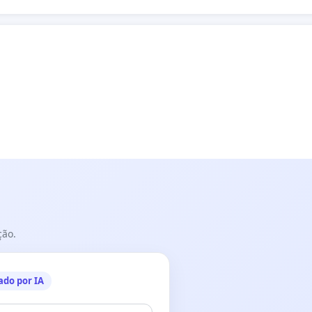
ção.
ado por IA