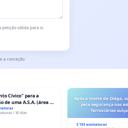
 petição sólida para si.
e a conceção
to Cívico" para a
Após a morte de Diégo, v
o de uma A.S.A. (área de
pela segurança nas es
 para autocaravanas) em
inaturas
ferroviárias suíça
naturas / 30 dias
3 193 assinaturas