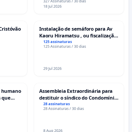
327 Assinaturas / 30 dias
18 Jul 2026
Cristóvão
Instalação de semáforo para Av
Kaoru Hiramatsu , ou fiscalização
Eletrônica
125 assinaturas
125 Assinaturas / 30 dias
29 Jul 2026
s humano
Assembleia Extraordinária para
s que
destituir o síndico do Condomínio
cional
Residencial Porto Bello - La Casa
28 assinaturas
28 Assinaturas / 30 dias
es
8 Aug 2026