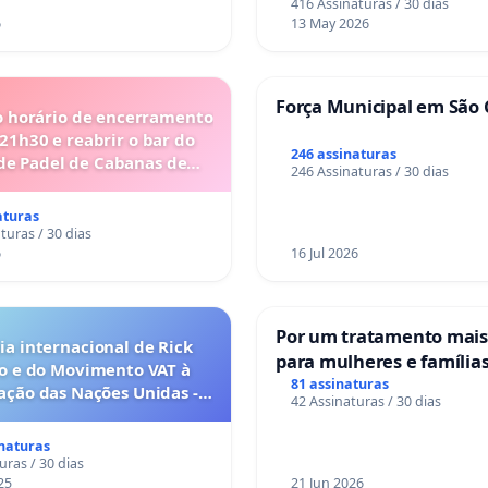
416 Assinaturas / 30 dias
6
13 May 2026
Força Municipal em São 
o horário de encerramento
 21h30 e reabrir o bar do
246 assinaturas
de Padel de Cabanas de
246 Assinaturas / 30 dias
Tavira
aturas
turas / 30 dias
6
16 Jul 2026
Por um tratamento mai
a internacional de Rick
para mulheres e família
o e do Movimento VAT à
sofrem uma perda gesta
81 assinaturas
ação das Nações Unidas -
42 Assinaturas / 30 dias
nos hospitais portugues
o escravizados pela escala
anto o lobby empresarial
inaturas
a omissão do Congresso.
uras / 30 dias
25
21 Jun 2026