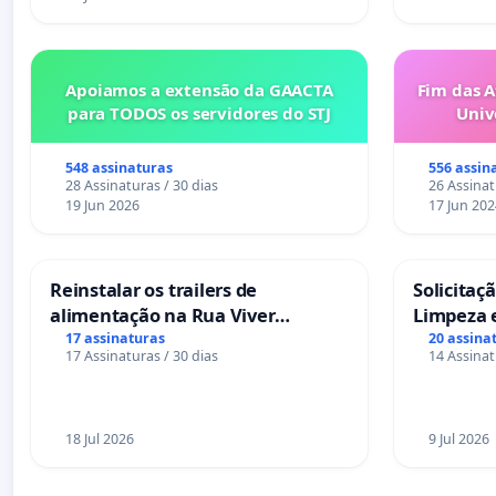
Apoiamos a extensão da GAACTA
Fim das A
para TODOS os servidores do STJ
Univ
548 assinaturas
556 assin
28 Assinaturas / 30 dias
26 Assinat
19 Jun 2026
17 Jun 202
Reinstalar os trailers de
Solicitaç
alimentação na Rua Viver
Limpeza 
Salvador
das Praça
17 assinaturas
20 assina
17 Assinaturas / 30 dias
14 Assinat
Sete Ilha
18 Jul 2026
9 Jul 2026