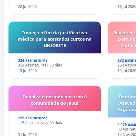
28 Jul 2026
16 Jul 202
Impeça o fim da justificativa
Reverter 
médica para atestados curtos na
para as
UNIOESTE
Clube 
324 assinaturas
282 assin
324 Assinaturas / 30 dias
282 Assina
15 Jul 2026
15 Jul 202
Devolva o período noturno à
Denúnci
comunidade do Japuí
Azeved
Organiz
Milhões sã
115 assinaturas
6x1 enqu
115 Assinaturas / 30 dias
4 475 ass
compra 
80 Assinat
31 Jul 2026
14 Nov 20