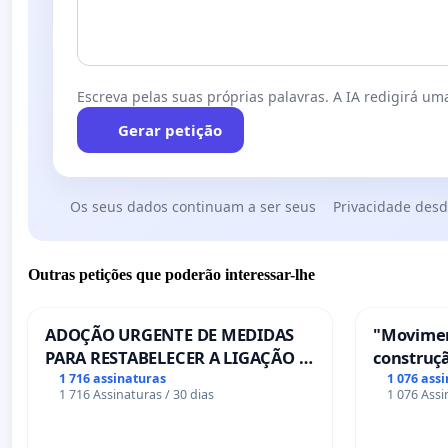
Escreva pelas suas próprias palavras. A IA redigirá uma
Gerar petição
Os seus dados continuam a ser seus
Privacidade desd
Outras petições que poderão interessar-lhe
ADOÇÃO URGENTE DE MEDIDAS
"Movimen
PARA RESTABELECER A LIGAÇÃO -
construçã
PONTE RS-129
serviços
1 716 assinaturas
1 076 ass
1 716 Assinaturas / 30 dias
1 076 Assi
Coimbra