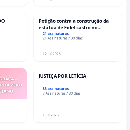
DO
Petição contra a construção da
estátua de Fidel castro no
mirante do Caju
21 assinaturas
21 Assinaturas / 30 dias
12 Jul 2026
JUSTIÇA POR LETÍCIA
GRAÇA –
ARIFA ZERO
83 assinaturas
ICIANO
7 Assinaturas / 30 dias
1 Jul 2026