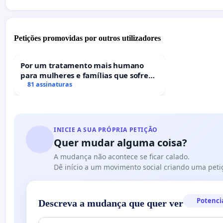
Petições promovidas por outros utilizadores
Por um tratamento mais humano
para mulheres e famílias que sofrem
uma perda gestacional nos hospitais
81 assinaturas
portugueses
INICIE A SUA PRÓPRIA PETIÇÃO
Quer mudar alguma coisa?
A mudança não acontece se ficar calado.
Dê início a um movimento social criando uma peti
Potenci
Descreva a mudança que quer ver