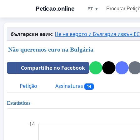
Peticao.online
Procurar Petiç
PT ▼
български език
:
Не на еврото и България извън ЕС
Não queremos euro na Bulgária
Compartilhe no Facebook
Petição
Assinaturas
14
Estatísticas
14