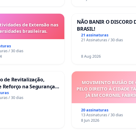
NÃO BANIR O DISCORD 
tividades de Extensão nas
BRASIL!
ersidades brasileiras.
21 assinaturas
21 Assinaturas / 30 dias
aturas
uras / 30 dias
4
8 Aug 2026
ão de Revitalização,
MOVIMENTO BUSÃO DE 
e Reforço na Segurança
PELO DIREITO À CIDADE T
s da Rua Cachoeira das
turas
JÁ EM CORONEL FABR
uras / 30 dias
s
20 assinaturas
13 Assinaturas / 30 dias
8 Jun 2026