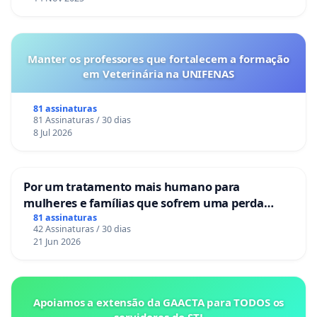
Manter os professores que fortalecem a formação
em Veterinária na UNIFENAS
81 assinaturas
81 Assinaturas / 30 dias
8 Jul 2026
Por um tratamento mais humano para
mulheres e famílias que sofrem uma perda
gestacional nos hospitais portugueses
81 assinaturas
42 Assinaturas / 30 dias
21 Jun 2026
Apoiamos a extensão da GAACTA para TODOS os
servidores do STJ