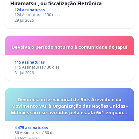
Hiramatsu , ou fiscalização Eletrônica
124 assinaturas
124 Assinaturas / 30 dias
29 Jul 2026
Devolva o período noturno à comunidade do Japuí
115 assinaturas
115 Assinaturas / 30 dias
31 Jul 2026
Denúncia internacional de Rick Azevedo e do
Movimento VAT à Organização das Nações Unidas -
Milhões são escravizados pela escala 6x1 enquanto
o lobby empresarial compra a omissão do
Congresso.
4 475 assinaturas
86 Assinaturas / 30 dias
14 Nov 2025