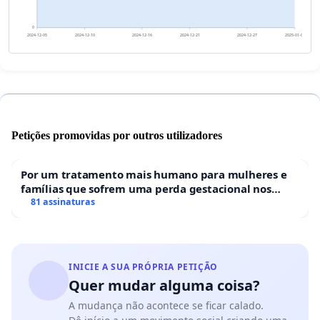
0
2024-12-05
2024-12-10
2024-12-16
2024-12-21
2024-12-27
2025-01-01
Petições promovidas por outros utilizadores
Por um tratamento mais humano para mulheres e
famílias que sofrem uma perda gestacional nos
hospitais portugueses
81 assinaturas
INICIE A SUA PRÓPRIA PETIÇÃO
Quer mudar alguma coisa?
A mudança não acontece se ficar calado.