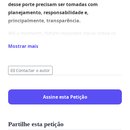
desse porte precisam ser tomadas com
planejamento, responsabilidade e,
principalmente, transparência.
Até o momento, faltam respostas claras sobre os
impactos reais dessa implantação em Alfenas.
Mostrar mais
Como isso vai afetar a segurança?
Existe estrutura suficiente?
Há planejamento para suportar essa demanda?
Contactar o autor
Essas são perguntas que ainda não foram
respondidas.
Assine esta Petição
Essa situação preocupa não só os empresários,
mas também pais, trabalhadores e toda a
população que vive aqui. Porque no fim, somos nós
Partilhe esta petição
que sentimos diretamente os efeitos de decisões