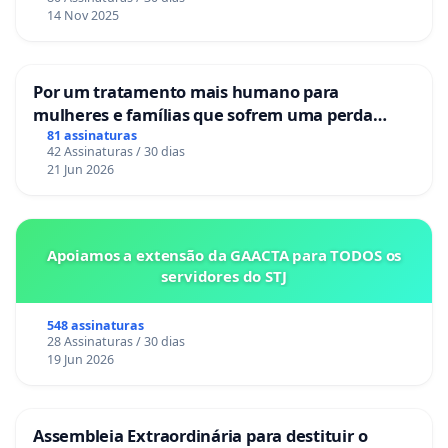
14 Nov 2025
Por um tratamento mais humano para
mulheres e famílias que sofrem uma perda
gestacional nos hospitais portugueses
81 assinaturas
42 Assinaturas / 30 dias
21 Jun 2026
Apoiamos a extensão da GAACTA para TODOS os
servidores do STJ
548 assinaturas
28 Assinaturas / 30 dias
19 Jun 2026
Assembleia Extraordinária para destituir o