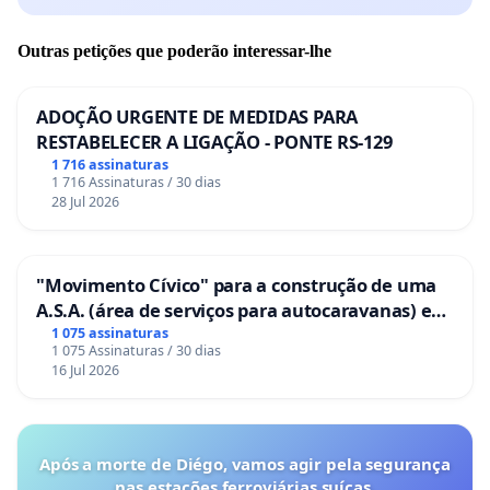
Outras petições que poderão interessar-lhe
ADOÇÃO URGENTE DE MEDIDAS PARA
RESTABELECER A LIGAÇÃO - PONTE RS-129
1 716 assinaturas
1 716 Assinaturas / 30 dias
28 Jul 2026
"Movimento Cívico" para a construção de uma
A.S.A. (área de serviços para autocaravanas) em
Coimbra
1 075 assinaturas
1 075 Assinaturas / 30 dias
16 Jul 2026
Após a morte de Diégo, vamos agir pela segurança
nas estações ferroviárias suíças.