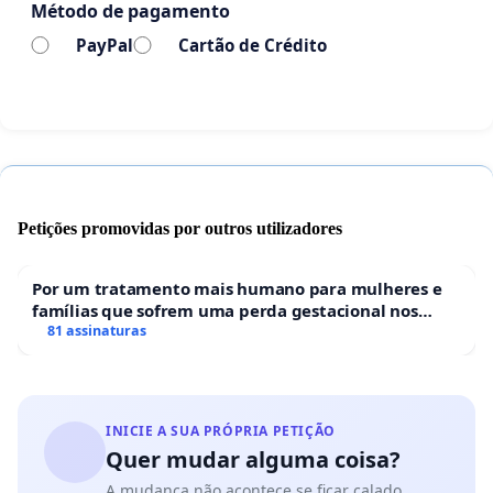
Método de pagamento
PayPal
Cartão de Crédito
Petições promovidas por outros utilizadores
Por um tratamento mais humano para mulheres e
famílias que sofrem uma perda gestacional nos
hospitais portugueses
81 assinaturas
INICIE A SUA PRÓPRIA PETIÇÃO
Quer mudar alguma coisa?
A mudança não acontece se ficar calado.