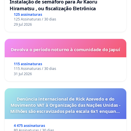
Instalação de semáforo para Av Kaoru
Hiramatsu , ou fiscalização Eletrônica
125 assinaturas
125 Assinaturas / 30 dias
29 Jul 2026
Devolva o período noturno à comunidade do Japuí
115 assinaturas
115 Assinaturas / 30 dias
31 Jul 2026
Denúncia internacional de Rick Azevedo e do
Movimento VAT à Organização das Nações Unidas -
Milhões são escravizados pela escala 6x1 enquanto
o lobby empresarial compra a omissão do
Congresso.
4 475 assinaturas
80 Assinaturas / 30 dias