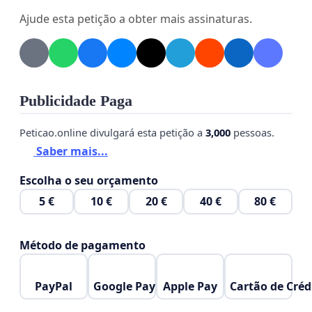
mal planejadas.
Ajude esta petição a obter mais assinaturas.
Queremos desenvolvimento, mas com
responsabilidade.
Queremos avanços, mas com segurança.
Publicidade Paga
Antes de ampliar, é preciso resolver o que já existe.
Peticao.online divulgará esta petição a
3,000
pessoas.
Este abaixo-assinado é um pedido legítimo da
Saber mais...
comunidade por mais clareza, planejamento e
Escolha o seu orçamento
respeito com Alfenas.
5 €
10 €
20 €
40 €
80 €
Se você também acredita que decisões importantes
precisam ser tomadas com responsabilidade e
Método de pagamento
ouvindo a população, junte-se a nós.
PayPal
Google Pay
Apple Pay
Cartão de Créd
Sua assinatura faz a diferença.