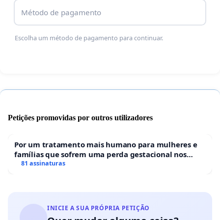
Método de pagamento
Escolha um método de pagamento para continuar.
Petições promovidas por outros utilizadores
Por um tratamento mais humano para mulheres e
famílias que sofrem uma perda gestacional nos
hospitais portugueses
81 assinaturas
INICIE A SUA PRÓPRIA PETIÇÃO