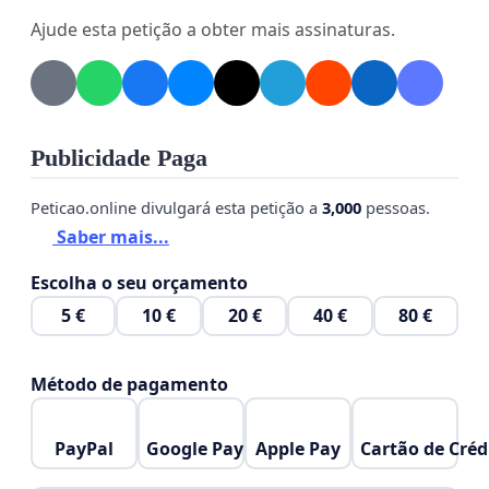
escolar e de seus estudantes, garantindo um
Ajude esta petição a obter mais assinaturas.
ambiente seguro, respeitado e livre de
intimidações externas.
Londrina, 02 de Setembro de 2025
Publicidade Paga
Peticao.online divulgará esta petição a
3,000
pessoas.
Saber mais...
Escolha o seu orçamento
5 €
10 €
20 €
40 €
80 €
Método de pagamento
PayPal
Google Pay
Apple Pay
Cartão de Créd