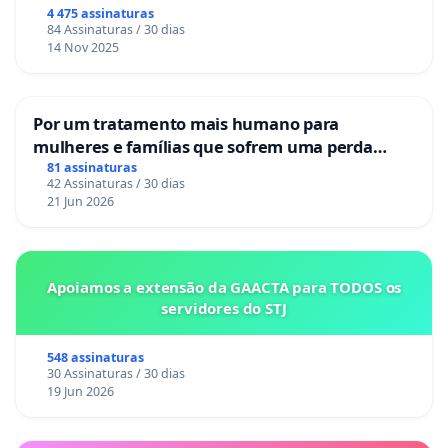
Congresso.
4 475 assinaturas
84 Assinaturas / 30 dias
14 Nov 2025
Por um tratamento mais humano para
mulheres e famílias que sofrem uma perda
gestacional nos hospitais portugueses
81 assinaturas
42 Assinaturas / 30 dias
21 Jun 2026
Apoiamos a extensão da GAACTA para TODOS os
servidores do STJ
548 assinaturas
30 Assinaturas / 30 dias
19 Jun 2026