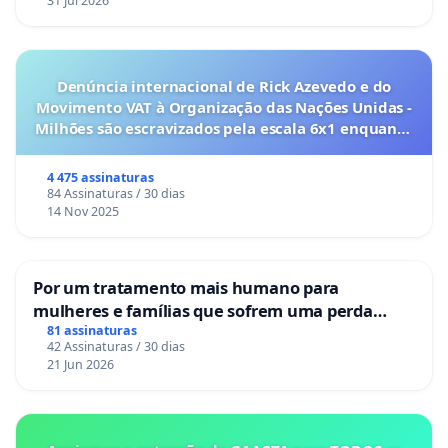
31 Jul 2026
Denúncia internacional de Rick Azevedo e do
Movimento VAT à Organização das Nações Unidas -
Milhões são escravizados pela escala 6x1 enquanto
o lobby empresarial compra a omissão do
Congresso.
4 475 assinaturas
84 Assinaturas / 30 dias
14 Nov 2025
Por um tratamento mais humano para
mulheres e famílias que sofrem uma perda
gestacional nos hospitais portugueses
81 assinaturas
42 Assinaturas / 30 dias
21 Jun 2026