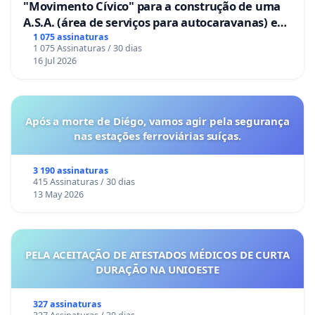
"Movimento Cívico" para a construção de uma
A.S.A. (área de serviços para autocaravanas) em
Coimbra
1 075 assinaturas
1 075 Assinaturas / 30 dias
16 Jul 2026
Após a morte de Diégo, vamos agir pela segurança
nas estações ferroviárias suíças.
3 190 assinaturas
415 Assinaturas / 30 dias
13 May 2026
PELA ACEITAÇÃO DE ATESTADOS MÉDICOS DE CURTA
DURAÇÃO NA UNIOESTE
327 assinaturas