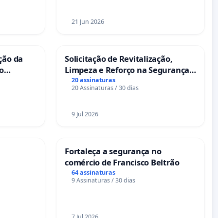
21 Jun 2026
ção da
Solicitação de Revitalização,
no
Limpeza e Reforço na Segurança
das Praças da Rua Cachoeira das
20 assinaturas
20 Assinaturas / 30 dias
Sete Ilhas
9 Jul 2026
Fortaleça a segurança no
comércio de Francisco Beltrão
64 assinaturas
9 Assinaturas / 30 dias
7 Jul 2026