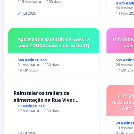
6x1 enqu
115 Assinaturas / 30 dias
4 475 ass
compra 
86 Assinat
31 Jul 2026
14 Nov 20
Apoiamos a extensão da GAACTA
Fim das A
para TODOS os servidores do STJ
Univ
548 assinaturas
555 assin
31 Assinaturas / 30 dias
26 Assinat
19 Jun 2026
17 Jun 202
Reinstalar os trailers de
MOVIME
alimentação na Rua Viver
PELO DIRE
Salvador
17 assinaturas
JÁ EM
17 Assinaturas / 30 dias
20 assina
13 Assinat
18 Jul 2026
8 Jun 2026