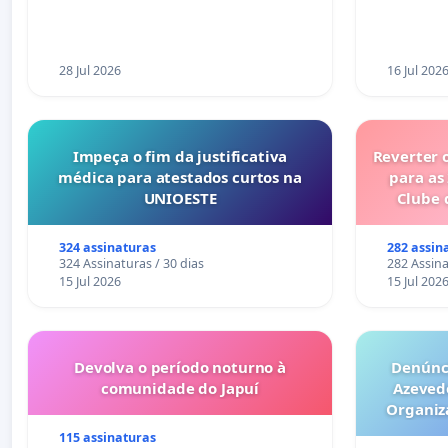
Coimbra
28 Jul 2026
16 Jul 202
Impeça o fim da justificativa
Reverter 
médica para atestados curtos na
para as
UNIOESTE
Clube 
324 assinaturas
282 assin
324 Assinaturas / 30 dias
282 Assina
15 Jul 2026
15 Jul 202
Devolva o período noturno à
Denúnci
comunidade do Japuí
Azeved
Organiz
Milhões sã
115 assinaturas