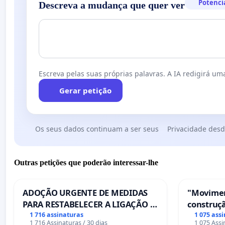
Potenci
Descreva a mudança que quer ver
Escreva pelas suas próprias palavras. A IA redigirá uma
Gerar petição
Os seus dados continuam a ser seus
Privacidade desd
Outras petições que poderão interessar-lhe
ADOÇÃO URGENTE DE MEDIDAS
"Movimen
PARA RESTABELECER A LIGAÇÃO -
construçã
PONTE RS-129
serviços
1 716 assinaturas
1 075 ass
1 716 Assinaturas / 30 dias
1 075 Assi