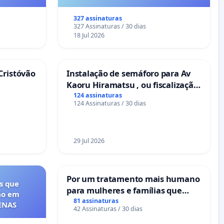
327 assinaturas
327 Assinaturas / 30 dias
18 Jul 2026
Cristóvão
Instalação de semáforo para Av
Kaoru Hiramatsu , ou fiscalização
Eletrônica
124 assinaturas
124 Assinaturas / 30 dias
29 Jul 2026
Por um tratamento mais humano
s que
para mulheres e famílias que
ão em
sofrem uma perda gestacional
81 assinaturas
FENAS
42 Assinaturas / 30 dias
nos hospitais portugueses