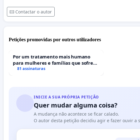
Contactar o autor
Petições promovidas por outros utilizadores
Por um tratamento mais humano
para mulheres e famílias que sofrem
uma perda gestacional nos hospitais
81 assinaturas
portugueses
INICIE A SUA PRÓPRIA PETIÇÃO
Quer mudar alguma coisa?
A mudança não acontece se ficar calado.
O autor desta petição decidiu agir e fazer ouvir a