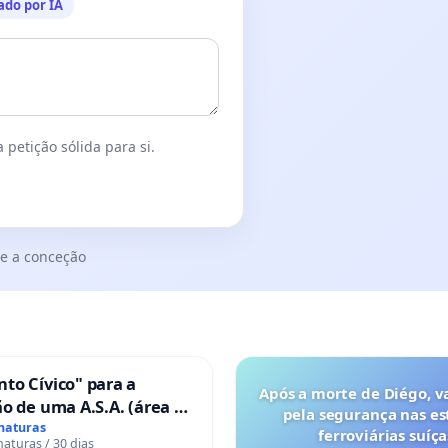
ado por IA
 petição sólida para si.
e a conceção
to Cívico" para a
Após a morte de Diégo, v
o de uma A.S.A. (área de
pela segurança nas es
 para autocaravanas) em
inaturas
ferroviárias suíça
naturas / 30 dias