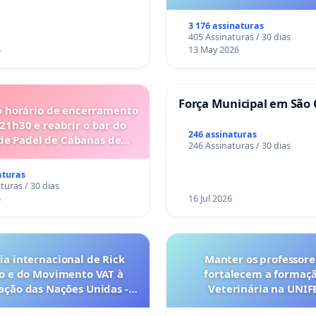
3 176 assinaturas
405 Assinaturas / 30 dias
6
13 May 2026
Força Municipal em São 
o horário de encerramento
 21h30 e reabrir o bar do
246 assinaturas
de Padel de Cabanas de
246 Assinaturas / 30 dias
Tavira
aturas
turas / 30 dias
6
16 Jul 2026
a internacional de Rick
Manter os professore
o e do Movimento VAT à
fortalecem a formaç
ação das Nações Unidas -
Veterinária na UNI
o escravizados pela escala