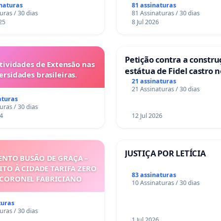
anto o lobby empresarial
inaturas
81 assinaturas
a omissão do Congresso.
uras / 30 dias
81 Assinaturas / 30 dias
25
8 Jul 2026
Petição contra a constru
tividades de Extensão nas
estátua de Fidel castro 
ersidades brasileiras.
mirante do Caju
21 assinaturas
21 Assinaturas / 30 dias
aturas
uras / 30 dias
4
12 Jul 2026
JUSTIÇA POR LETÍCIA
NTO BUSÃO DE GRAÇA –
ITO À CIDADE TARIFA ZERO
83 assinaturas
 CORONEL FABRICIANO
10 Assinaturas / 30 dias
turas
uras / 30 dias
1 Jul 2026