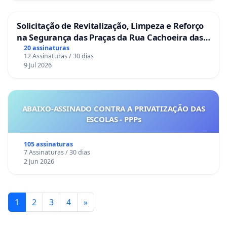
Solicitação de Revitalização, Limpeza e Reforço
na Segurança das Praças da Rua Cachoeira das
Sete Ilhas
20 assinaturas
12 Assinaturas / 30 dias
9 Jul 2026
ABAIXO-ASSINADO CONTRA A PRIVATIZAÇÃO DAS
ESCOLAS - PPPs
105 assinaturas
7 Assinaturas / 30 dias
2 Jun 2026
1
2
3
4
»