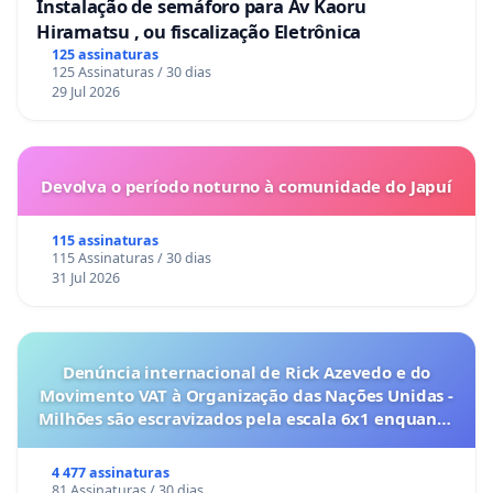
Instalação de semáforo para Av Kaoru
Hiramatsu , ou fiscalização Eletrônica
125 assinaturas
125 Assinaturas / 30 dias
29 Jul 2026
Devolva o período noturno à comunidade do Japuí
115 assinaturas
115 Assinaturas / 30 dias
31 Jul 2026
Denúncia internacional de Rick Azevedo e do
Movimento VAT à Organização das Nações Unidas -
Milhões são escravizados pela escala 6x1 enquanto
o lobby empresarial compra a omissão do
Congresso.
4 477 assinaturas
81 Assinaturas / 30 dias