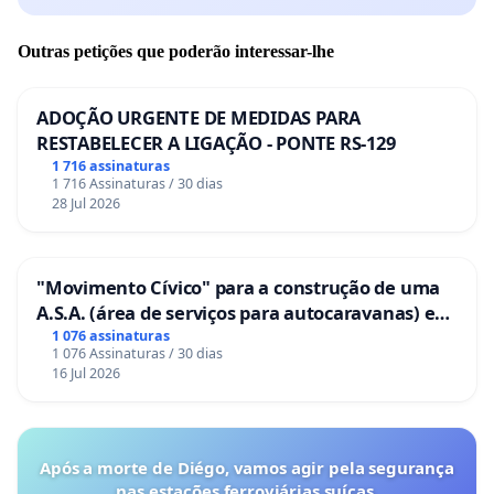
Outras petições que poderão interessar-lhe
ADOÇÃO URGENTE DE MEDIDAS PARA
RESTABELECER A LIGAÇÃO - PONTE RS-129
1 716 assinaturas
1 716 Assinaturas / 30 dias
28 Jul 2026
"Movimento Cívico" para a construção de uma
A.S.A. (área de serviços para autocaravanas) em
Coimbra
1 076 assinaturas
1 076 Assinaturas / 30 dias
16 Jul 2026
Após a morte de Diégo, vamos agir pela segurança
nas estações ferroviárias suíças.