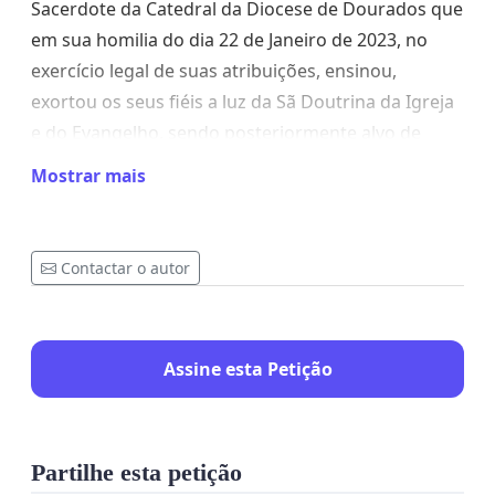
Sacerdote da Catedral da Diocese de Dourados que
em sua homilia do dia 22 de Janeiro de 2023, no
exercício legal de suas atribuições, ensinou,
exortou os seus fiéis a luz da Sã Doutrina da Igreja
e do Evangelho, sendo posteriormente alvo de
persiguição religiosa por autoridade pública, na
Mostrar mais
qual utilizou de veículo de imprensa local para
emissão de sua opinião pessoal com claro objetivo
de constranger e reprimir o Clero.
Contactar o autor
Nesse sentido, pedimos a assinatura nesse
abaixo assinado em apoio a
Liberdade Religiosa
,
em apoio aos Sacerdotes da Catedral Imaculada
Assine esta Petição
Conceição e de toda Diocesde de Dourados - Mato
Grosso do Sul.
Partilhe esta petição
Conclamamos o apoio de todos para que