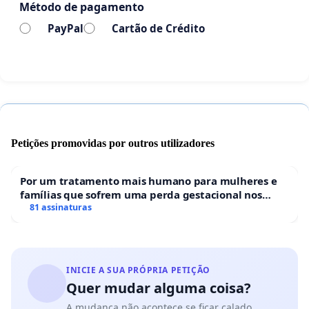
Método de pagamento
PayPal
Cartão de Crédito
Instituto Cultural São José
https://www.institutoculturalsaojose.org/
Associação Civil de fiéis leigos católicos sem fins
lucrativos e estatus canônico.
Petições promovidas por outros utilizadores
Dourados - MS
Por um tratamento mais humano para mulheres e
famílias que sofrem uma perda gestacional nos
hospitais portugueses
81 assinaturas
INICIE A SUA PRÓPRIA PETIÇÃO
Quer mudar alguma coisa?
A mudança não acontece se ficar calado.