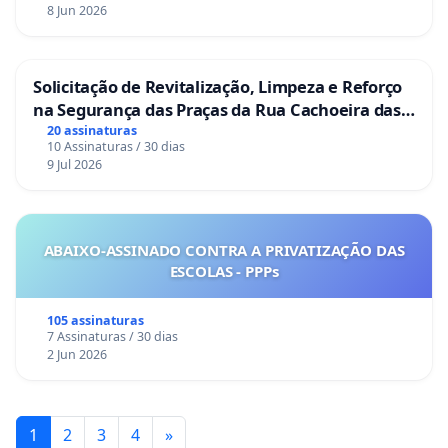
8 Jun 2026
Solicitação de Revitalização, Limpeza e Reforço
na Segurança das Praças da Rua Cachoeira das
Sete Ilhas
20 assinaturas
10 Assinaturas / 30 dias
9 Jul 2026
ABAIXO-ASSINADO CONTRA A PRIVATIZAÇÃO DAS
ESCOLAS - PPPs
105 assinaturas
7 Assinaturas / 30 dias
2 Jun 2026
1
2
3
4
»