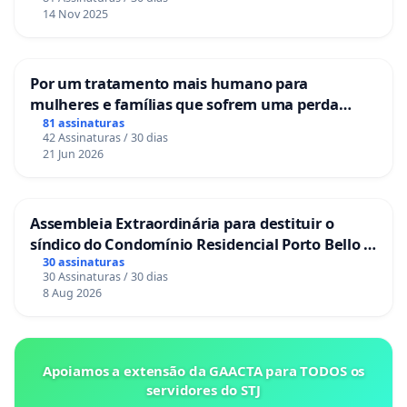
14 Nov 2025
Por um tratamento mais humano para
mulheres e famílias que sofrem uma perda
gestacional nos hospitais portugueses
81 assinaturas
42 Assinaturas / 30 dias
21 Jun 2026
Assembleia Extraordinária para destituir o
síndico do Condomínio Residencial Porto Bello -
La Casa
30 assinaturas
30 Assinaturas / 30 dias
8 Aug 2026
Apoiamos a extensão da GAACTA para TODOS os
servidores do STJ