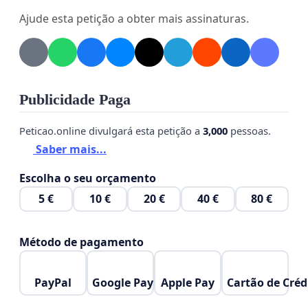
a
autonomia clerical
em transmitir o ensino de
Ajude esta petição a obter mais assinaturas.
sempre da Igreja, em denunciar e condenar os
erros, o pecado e o ensino do Evangelho sejam
preservadas.
Por fim, assinamos contra a
perseguição
Publicidade Paga
religiosa
,
contra a Cristofobia
, contra autoridades
Peticao.online divulgará esta petição a
3,000
pessoas.
públicas que abusam de sua posição para coagir,
Saber mais...
reprimir, ameaçar, intimidar Sacerdotes no exercício
legal de suas funções ordinárias e prerrogativas
Escolha o seu orçamento
enquanto cidadãos brasileiros.
5 €
10 €
20 €
40 €
80 €
Método de pagamento
obs.: confirme a sua assinatura posteriormente
na caixa de entrada em seu email.
PayPal
Google Pay
Apple Pay
Cartão de Créd