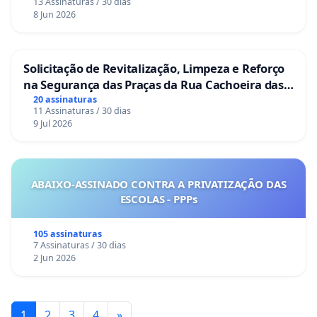
13 Assinaturas / 30 dias
8 Jun 2026
Solicitação de Revitalização, Limpeza e Reforço
na Segurança das Praças da Rua Cachoeira das
Sete Ilhas
20 assinaturas
11 Assinaturas / 30 dias
9 Jul 2026
ABAIXO-ASSINADO CONTRA A PRIVATIZAÇÃO DAS
ESCOLAS - PPPs
105 assinaturas
7 Assinaturas / 30 dias
2 Jun 2026
1
2
3
4
»