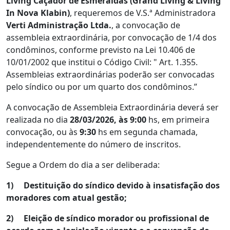
Living Caçador de Esmeraldas (
Grand Living & Living
In Nova Klabin)
, requeremos de V.S.ª Administradora
Verti Administração Ltda.
, a convocação de
assembleia extraordinária, por convocação de 1/4 dos
condôminos, conforme previsto na Lei 10.406 de
10/01/2002 que institui o Código Civil: " Art. 1.355.
Assembleias extraordinárias poderão ser convocadas
pelo síndico ou por um quarto dos condôminos.”
A convocação de Assembleia Extraordinária deverá ser
realizada no dia
28/03/2026, às 9:00
hs, em primeira
convocação, ou às
9:30
hs em segunda chamada,
independentemente do número de inscritos.
Segue a Ordem do dia a ser deliberada:
1)
Destituição do síndico devido à insatisfação dos
moradores com atual gestão;
2)
Eleição de síndico morador ou profissional de