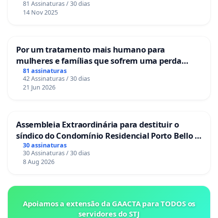
81 Assinaturas / 30 dias
14 Nov 2025
Por um tratamento mais humano para
mulheres e famílias que sofrem uma perda
gestacional nos hospitais portugueses
81 assinaturas
42 Assinaturas / 30 dias
21 Jun 2026
Assembleia Extraordinária para destituir o
síndico do Condomínio Residencial Porto Bello -
La Casa
30 assinaturas
30 Assinaturas / 30 dias
8 Aug 2026
Apoiamos a extensão da GAACTA para TODOS os
servidores do STJ