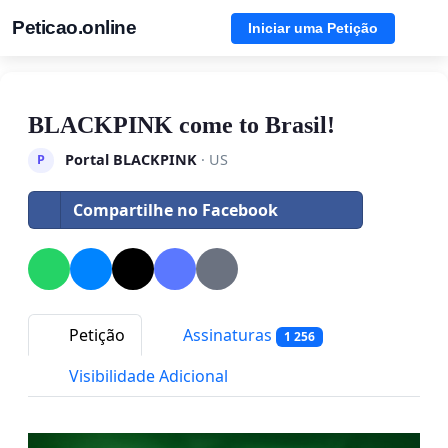
Peticao.online
Iniciar uma Petição
BLACKPINK come to Brasil!
Portal BLACKPINK
· US
P
Compartilhe no Facebook
Petição
Assinaturas
1 256
Visibilidade Adicional