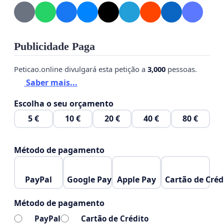
Com este abaixo-assinado, buscamos reunir vozes
de todos os blinks para demonstrar o quanto
estamos ansiosos para que elas realizem um show
inesquecível em nosso país. Vamos juntos mostrar
Publicidade Paga
que o Brasil está pronto para receber o BLACKPINK
Peticao.online divulgará esta petição a
3,000
pessoas.
com a energia e o amor que só nós sabemos
Saber mais...
oferecer! Assine e compartilhe para tornar esse
sonho realidade!
Escolha o seu orçamento
5 €
10 €
20 €
40 €
80 €
Método de pagamento
PayPal
Google Pay
Apple Pay
Cartão de Créd
Método de pagamento
PayPal
Cartão de Crédito