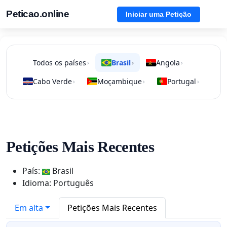
Peticao.online
Iniciar uma Petição
Todos os países
Brasil
Angola
›
›
›
Cabo Verde
Moçambique
Portugal
›
›
›
Petições Mais Recentes
País:
Brasil
Idioma: Português
Em alta
Petições Mais Recentes