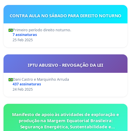
CONTRA AULA NO SÁBADO PARA DIREITO NOTURNO
Primeiro período direito noturno.
7 assinaturas
25 Feb 2025
IPTU ABUSIVO - REVOGAÇÃO DA LEI
Dani Castro e Marquinho Arruda
437 assinaturas
24 Feb 2025
Manifesto de apoio às atividades de exploração e
produção na Margem Equatorial Brasileira:
Segurança Energética, Sustentabilidade e