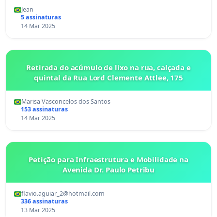
Jean
5 assinaturas
14 Mar 2025
Retirada do acúmulo de lixo na rua, calçada e
quintal da Rua Lord Clemente Attlee, 175
Marisa Vasconcelos dos Santos
153 assinaturas
14 Mar 2025
Petição para Infraestrutura e Mobilidade na
Avenida Dr. Paulo Petribu
flavio.aguiar_2@hotmail.com
336 assinaturas
13 Mar 2025