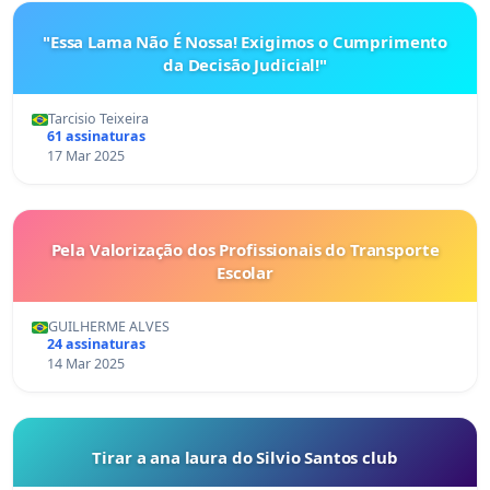
"Essa Lama Não É Nossa! Exigimos o Cumprimento
da Decisão Judicial!"
Tarcisio Teixeira
61 assinaturas
17 Mar 2025
Pela Valorização dos Profissionais do Transporte
Escolar
GUILHERME ALVES
24 assinaturas
14 Mar 2025
Tirar a ana laura do Silvio Santos club