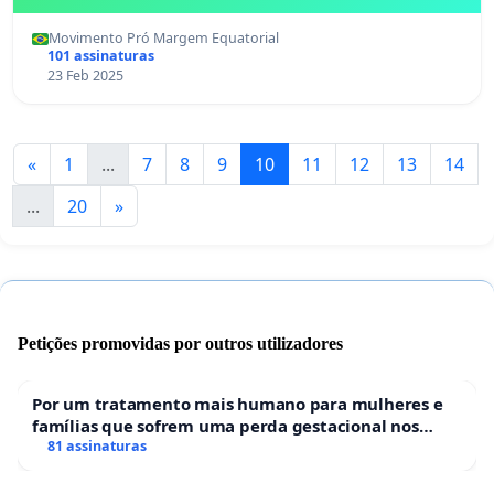
Conservação
Movimento Pró Margem Equatorial
101 assinaturas
23 Feb 2025
«
1
...
7
8
9
10
11
12
13
14
...
20
»
Petições promovidas por outros utilizadores
Por um tratamento mais humano para mulheres e
famílias que sofrem uma perda gestacional nos
hospitais portugueses
81 assinaturas