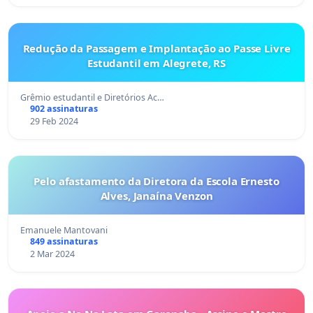
Redução da Passagem e Implantação ao Passe Livre
Estudantil em Alegrete, RS
Grêmio estudantil e Diretórios Ac…
902 assinaturas
29 Feb 2024
Pelo afastamento da Diretora da Escola Ernesto
Alves, Janaína Venzon
Emanuele Mantovani
849 assinaturas
2 Mar 2024