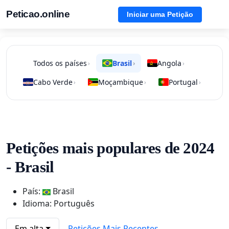
Peticao.online
Iniciar uma Petição
Todos os países
Brasil
Angola
›
›
›
Cabo Verde
Moçambique
Portugal
›
›
›
Petições mais populares de 2024
- Brasil
País:
Brasil
Idioma: Português
Em alta
Petições Mais Recentes