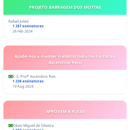
PROJETO BARRAGEM DOS MOTTAS
Rafael Julien
1 287 assinaturas
26 Feb 2024
Ajude-nos a manter o ensino noturno na Escola
Ascendino Reis!
E. E. Prof° Ascendino Reis
1 238 assinaturas
19 Aug 2024
APROVEM A PL630
Flávio Miguel de Oliveira