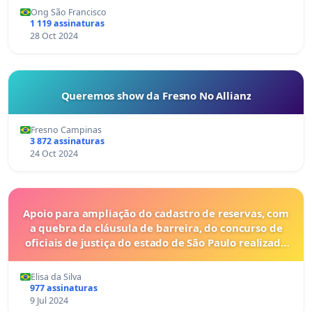
Ong São Francisco
1 119 assinaturas
28 Oct 2024
Queremos show da Fresno No Allianz
Fresno Campinas
3 872 assinaturas
24 Oct 2024
Apoio para ampliação do cadastro de reservas, com
a quebra da cláusula de barreira, do concurso de
oficiais de justiça do estado de São Paulo realizado
em 2023.
Elisa da Silva
977 assinaturas
9 Jul 2024