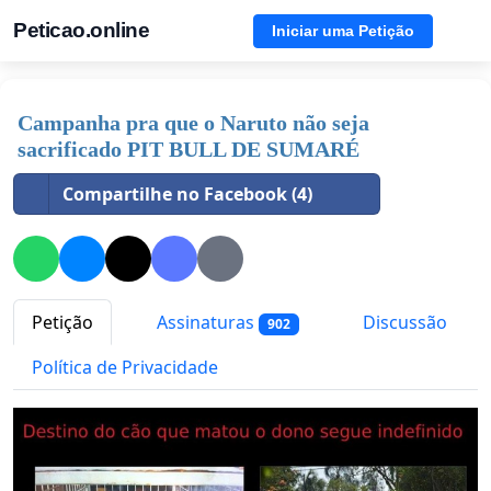
Peticao.online
Iniciar uma Petição
Campanha pra que o Naruto não seja
sacrificado PIT BULL DE SUMARÉ
Compartilhe no Facebook (4)
Petição
Assinaturas
Discussão
902
Política de Privacidade