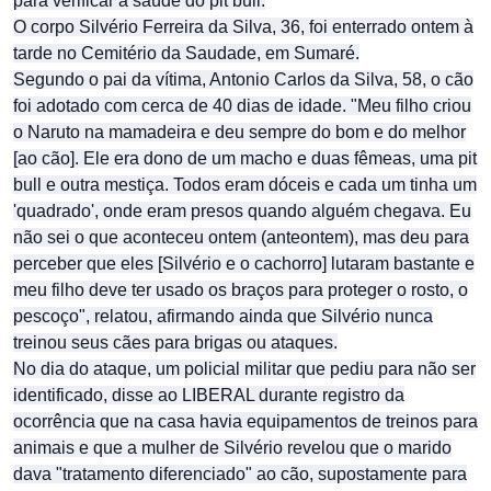
para verificar a saúde do pit bull.
O corpo Silvério Ferreira da Silva, 36, foi enterrado ontem à
tarde no Cemitério da Saudade, em Sumaré.
Segundo o pai da vítima, Antonio Carlos da Silva, 58, o cão
foi adotado com cerca de 40 dias de idade. "Meu filho criou
o Naruto na mamadeira e deu sempre do bom e do melhor
[ao cão]. Ele era dono de um macho e duas fêmeas, uma pit
bull e outra mestiça. Todos eram dóceis e cada um tinha um
'quadrado', onde eram presos quando alguém chegava. Eu
não sei o que aconteceu ontem (anteontem), mas deu para
perceber que eles [Silvério e o cachorro] lutaram bastante e
meu filho deve ter usado os braços para proteger o rosto, o
pescoço", relatou, afirmando ainda que Silvério nunca
treinou seus cães para brigas ou ataques.
No dia do ataque, um policial militar que pediu para não ser
identificado, disse ao LIBERAL durante registro da
ocorrência que na casa havia equipamentos de treinos para
animais e que a mulher de Silvério revelou que o marido
dava "tratamento diferenciado" ao cão, supostamente para