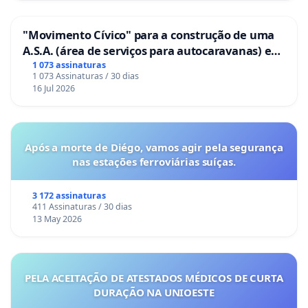
"Movimento Cívico" para a construção de uma
A.S.A. (área de serviços para autocaravanas) em
Coimbra
1 073 assinaturas
1 073 Assinaturas / 30 dias
16 Jul 2026
Após a morte de Diégo, vamos agir pela segurança
nas estações ferroviárias suíças.
3 172 assinaturas
411 Assinaturas / 30 dias
13 May 2026
PELA ACEITAÇÃO DE ATESTADOS MÉDICOS DE CURTA
DURAÇÃO NA UNIOESTE