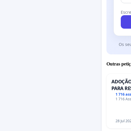
Escre
Os se
Outras petiç
ADOÇÃO
PARA RE
PONTE R
1 716 as
1 716 Ass
28 Jul 20