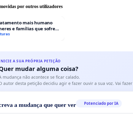
movidas por outros utilizadores
ratamento mais humano
eres e famílias que sofrem
 gestacional nos hospitais
aturas
ses
INICIE A SUA PRÓPRIA PETIÇÃO
Quer mudar alguma coisa?
A mudança não acontece se ficar calado.
O autor desta petição decidiu agir e fazer ouvir a sua voz. Vai faz
Potenciado por IA
creva a mudança que quer ver