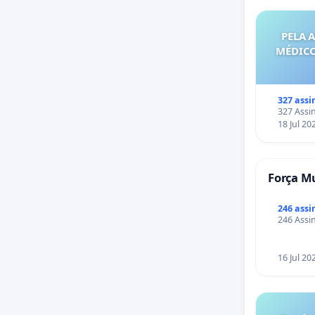
PELA 
MÉDICO
327 assi
327 Assin
18 Jul 20
Força Mu
246 assi
246 Assin
16 Jul 20