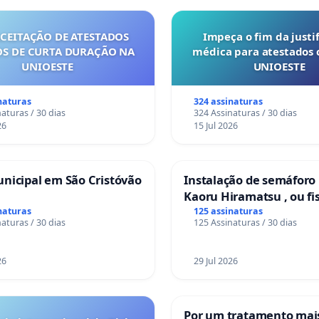
ACEITAÇÃO DE ATESTADOS
Impeça o fim da justif
S DE CURTA DURAÇÃO NA
médica para atestados 
UNIOESTE
UNIOESTE
naturas
324 assinaturas
aturas / 30 dias
324 Assinaturas / 30 dias
26
15 Jul 2026
nicipal em São Cristóvão
Instalação de semáforo
Kaoru Hiramatsu , ou fi
Eletrônica
naturas
125 assinaturas
aturas / 30 dias
125 Assinaturas / 30 dias
26
29 Jul 2026
Por um tratamento ma