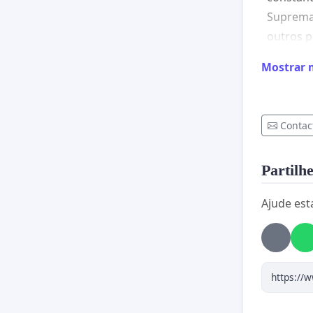
Suprema 
outros p
Ordem, p
Mostrar 
DERRAMA
MMIICT
Contac
Partilhe
Ajude est