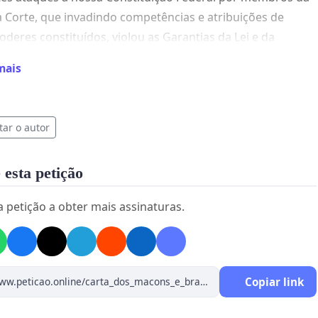
Corte, que invadindo competências e atribuições de
oderes constituídos, violou as Garantias da Lei e da
edir providências URGENTES antes que haja no país um
mais
MENTO DE SANGUE nunca visto na história do Brasil.
MR
tar o autor
 esta petição
a petição a obter mais assinaturas.
Copiar link