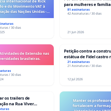
ia internacional de Rick
para mulheres e família
do e do Movimento VAT à
sofrem uma perda gesta
81 assinaturas
ação das Nações Unidas -
42 Assinaturas / 30 dias
nos hospitais portugue
es são escravizados pela
a 6x1 enquanto o lobby
sinaturas
rial compra a omissão do
turas / 30 dias
Congresso.
025
21 Jun 2026
Petição contra a constr
Atividades de Extensão nas
estátua de Fidel castro 
versidades brasileiras.
mirante do Caju
21 assinaturas
21 Assinaturas / 30 dias
naturas
turas / 30 dias
024
12 Jul 2026
ar os trailers de
Manter os professor
ação na Rua Viver
fortalecem a forma
r
aturas
Veterinária na UNI