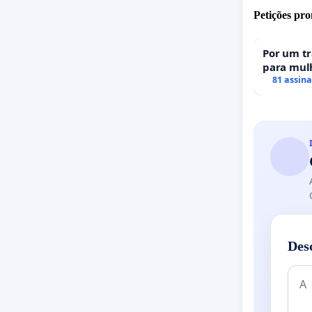
Petições pro
Por um t
para mulh
uma perda
81 assin
portugue
Des