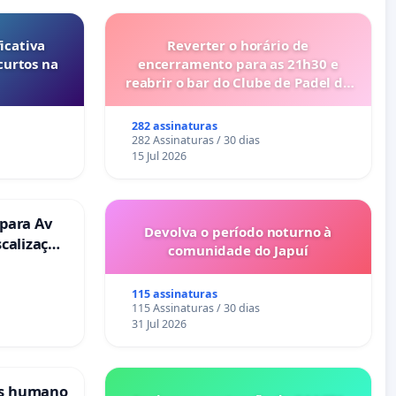
icativa
Reverter o horário de
curtos na
encerramento para as 21h30 e
reabrir o bar do Clube de Padel de
Cabanas de Tavira
282 assinaturas
282 Assinaturas / 30 dias
15 Jul 2026
 para Av
Devolva o período noturno à
scalização
comunidade do Japuí
115 assinaturas
115 Assinaturas / 30 dias
31 Jul 2026
is humano