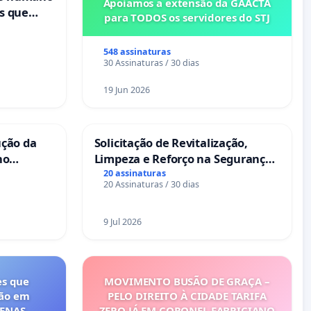
Apoiamos a extensão da GAACTA
s que
para TODOS os servidores do STJ
cional
ses
548 assinaturas
30 Assinaturas / 30 dias
19 Jun 2026
ução da
Solicitação de Revitalização,
no
Limpeza e Reforço na Segurança
das Praças da Rua Cachoeira das
20 assinaturas
20 Assinaturas / 30 dias
Sete Ilhas
9 Jul 2026
es que
MOVIMENTO BUSÃO DE GRAÇA –
ção em
PELO DIREITO À CIDADE TARIFA
FENAS
ZERO JÁ EM CORONEL FABRICIANO