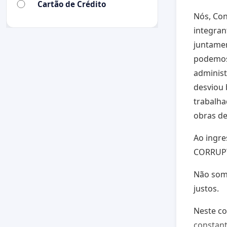
Cartão de Crédito
Nós, Con
integran
juntamen
podemos 
administ
desviou 
trabalha
obras de
Ao ingr
CORRUPT
Não somo
justos.
Neste co
constant