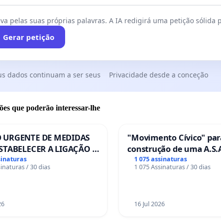
va pelas suas próprias palavras. A IA redigirá uma petição sólida p
Gerar petição
us dados continuam a ser seus
Privacidade desde a conceção
ões que poderão interessar-lhe
 URGENTE DE MEDIDAS
"Movimento Cívico" par
STABELECER A LIGAÇÃO -
construção de uma A.S.A
S-129
de serviços para autoca
sinaturas
1 075 assinaturas
inaturas / 30 dias
1 075 Assinaturas / 30 dias
em Coimbra
26
16 Jul 2026