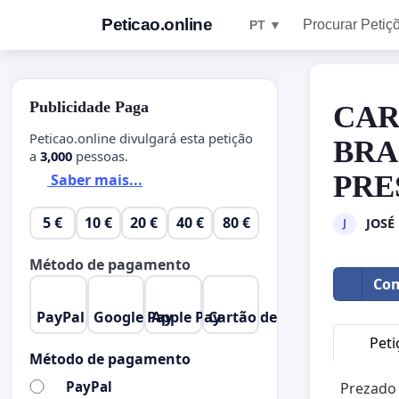
Peticao.online
Procurar Petiç
PT ▼
Publicidade Paga
CAR
Peticao.online divulgará esta petição
BRA
a
3,000
pessoas.
PRE
Saber mais...
5 €
10 €
20 €
40 €
80 €
JOSÉ
J
Método de pagamento
Com
PayPal
Google Pay
Apple Pay
Cartão de Crédito
Peti
Método de pagamento
PayPal
Prezado 