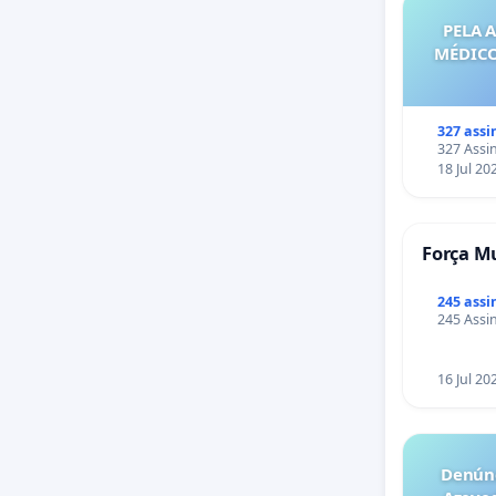
PELA 
MÉDICO
327 assi
327 Assin
18 Jul 20
Força Mu
245 assi
245 Assin
16 Jul 20
Denúnc