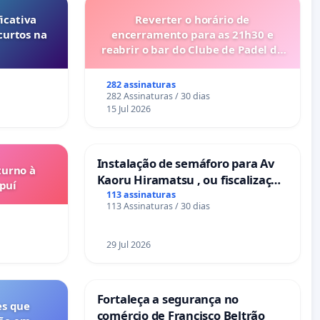
icativa
Reverter o horário de
curtos na
encerramento para as 21h30 e
reabrir o bar do Clube de Padel de
Cabanas de Tavira
282 assinaturas
282 Assinaturas / 30 dias
15 Jul 2026
Instalação de semáforo para Av
turno à
Kaoru Hiramatsu , ou fiscalização
puí
Eletrônica
113 assinaturas
113 Assinaturas / 30 dias
29 Jul 2026
Fortaleça a segurança no
es que
comércio de Francisco Beltrão