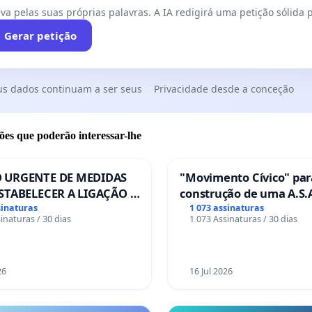
va pelas suas próprias palavras. A IA redigirá uma petição sólida p
Gerar petição
us dados continuam a ser seus
Privacidade desde a conceção
ões que poderão interessar-lhe
 URGENTE DE MEDIDAS
"Movimento Cívico" par
STABELECER A LIGAÇÃO -
construção de uma A.S.A
S-129
de serviços para autoca
sinaturas
1 073 assinaturas
inaturas / 30 dias
1 073 Assinaturas / 30 dias
em Coimbra
26
16 Jul 2026