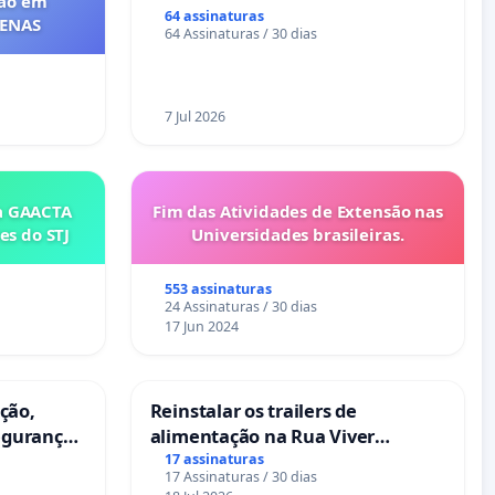
ção em
64 assinaturas
FENAS
64 Assinaturas / 30 dias
7 Jul 2026
a GAACTA
Fim das Atividades de Extensão nas
es do STJ
Universidades brasileiras.
553 assinaturas
24 Assinaturas / 30 dias
17 Jun 2024
ação,
Reinstalar os trailers de
egurança
alimentação na Rua Viver
oeira das
Salvador
17 assinaturas
17 Assinaturas / 30 dias