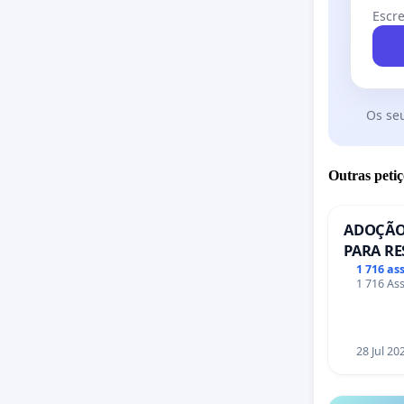
Escre
Os se
Outras petiç
ADOÇÃO
PARA RE
PONTE R
1 716 as
1 716 Ass
28 Jul 20