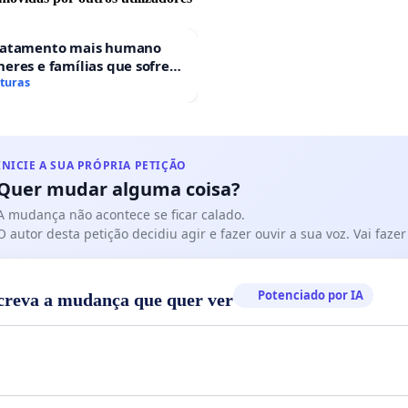
ratamento mais humano
eres e famílias que sofrem
 gestacional nos hospitais
aturas
ses
INICIE A SUA PRÓPRIA PETIÇÃO
Quer mudar alguma coisa?
A mudança não acontece se ficar calado.
O autor desta petição decidiu agir e fazer ouvir a sua voz. Vai faz
Potenciado por IA
creva a mudança que quer ver