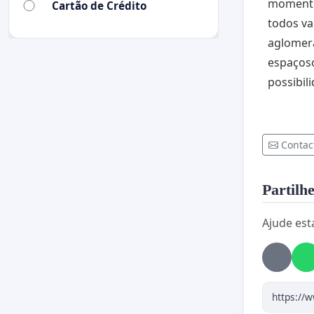
momento 
Cartão de Crédito
todos va
aglomera
espaçoso
possibi
Contac
Partilhe
Ajude est