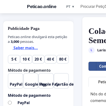
Peticao.online
Procurar Petiç
PT ▼
Publicidade Paga
Cola
Peticao.online divulgará esta petição
Seme
a
3,000
pessoas.
Saber mais...
Laris
L
5 €
10 €
20 €
40 €
80 €
Com
Método de pagamento
Peti
PayPal
Google Pay
Apple Pay
Cartão de Crédito
Nós do 
Método de pagamento
comemor
PayPal