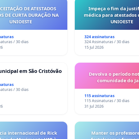
ACEITAÇÃO DE ATESTADOS
Impeça o fim da justif
S DE CURTA DURAÇÃO NA
médica para atestados 
UNIOESTE
UNIOESTE
naturas
324 assinaturas
aturas / 30 dias
324 Assinaturas / 30 dias
26
15 Jul 2026
nicipal em São Cristóvão
Devolva o período no
comunidade do Ja
naturas
aturas / 30 dias
115 assinaturas
115 Assinaturas / 30 dias
26
31 Jul 2026
ia internacional de Rick
Manter os professor