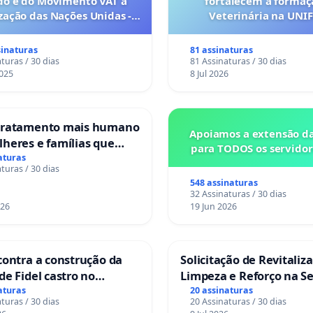
do e do Movimento VAT à
fortalecem a forma
ação das Nações Unidas -
Veterinária na UNI
es são escravizados pela
a 6x1 enquanto o lobby
sinaturas
81 assinaturas
rial compra a omissão do
turas / 30 dias
81 Assinaturas / 30 dias
Congresso.
025
8 Jul 2026
tratamento mais humano
Apoiamos a extensão d
heres e famílias que
para TODOS os servidor
uma perda gestacional
aturas
turas / 30 dias
itais portugueses
548 assinaturas
32 Assinaturas / 30 dias
026
19 Jun 2026
contra a construção da
Solicitação de Revitaliz
de Fidel castro no
Limpeza e Reforço na S
 do Caju
das Praças da Rua Cach
aturas
20 assinaturas
turas / 30 dias
20 Assinaturas / 30 dias
Sete Ilhas