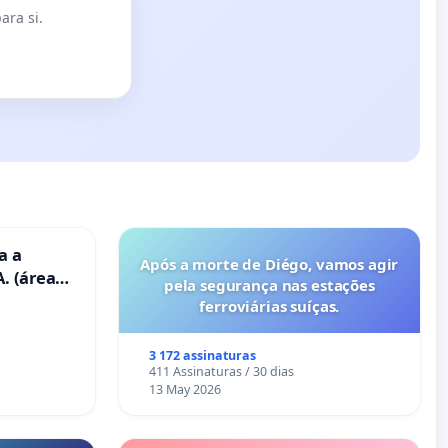
ara si.
a a
Após a morte de Diégo, vamos agir
. (área
pela segurança nas estações
ravanas)
ferroviárias suíças.
3 172 assinaturas
411 Assinaturas / 30 dias
13 May 2026