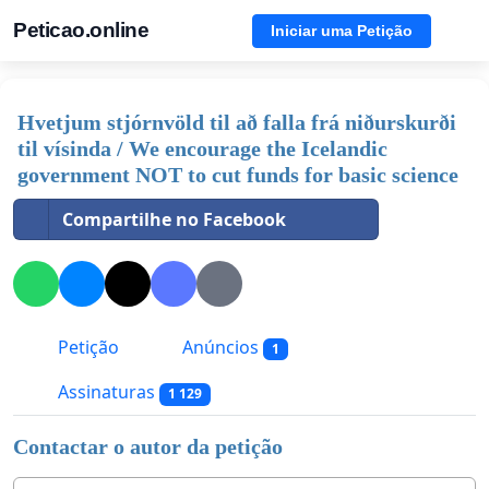
Peticao.online
Iniciar uma Petição
Hvetjum stjórnvöld til að falla frá niðurskurði
til vísinda / We encourage the Icelandic
government NOT to cut funds for basic science
Compartilhe no Facebook
Petição
Anúncios
1
Assinaturas
1 129
Contactar o autor da petição