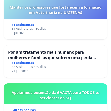
Manter os professores que fortalecem a formação
em Veterinária na UNIFENAS
81 assinaturas
81 Assinaturas / 30 dias
8 Jul 2026
Por um tratamento mais humano para
mulheres e famílias que sofrem uma perda
gestacional nos hospitais portugueses
81 assinaturas
42 Assinaturas / 30 dias
21 Jun 2026
Apoiamos a extensão da GAACTA para TODOS os
servidores do STJ
548 assinaturas