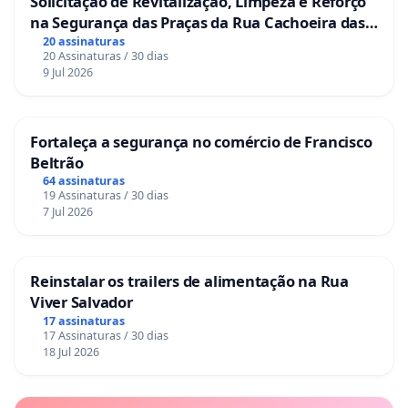
Solicitação de Revitalização, Limpeza e Reforço
na Segurança das Praças da Rua Cachoeira das
Sete Ilhas
20 assinaturas
20 Assinaturas / 30 dias
9 Jul 2026
Fortaleça a segurança no comércio de Francisco
Beltrão
64 assinaturas
19 Assinaturas / 30 dias
7 Jul 2026
Reinstalar os trailers de alimentação na Rua
Viver Salvador
17 assinaturas
17 Assinaturas / 30 dias
18 Jul 2026