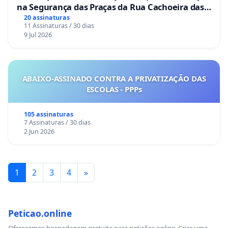
na Segurança das Praças da Rua Cachoeira das
Sete Ilhas
20 assinaturas
11 Assinaturas / 30 dias
9 Jul 2026
ABAIXO-ASSINADO CONTRA A PRIVATIZAÇÃO DAS
ESCOLAS - PPPs
105 assinaturas
7 Assinaturas / 30 dias
2 Jun 2026
1
2
3
4
»
Peticao.online
Oferecemos hospedagem gratuita para petições online. Criar uma