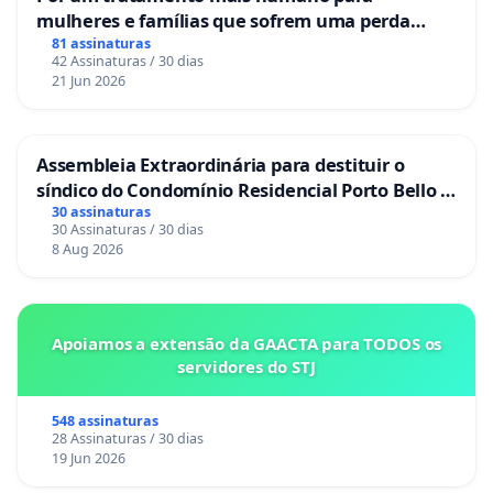
mulheres e famílias que sofrem uma perda
gestacional nos hospitais portugueses
81 assinaturas
42 Assinaturas / 30 dias
21 Jun 2026
Assembleia Extraordinária para destituir o
síndico do Condomínio Residencial Porto Bello -
La Casa
30 assinaturas
30 Assinaturas / 30 dias
8 Aug 2026
Apoiamos a extensão da GAACTA para TODOS os
servidores do STJ
548 assinaturas
28 Assinaturas / 30 dias
19 Jun 2026