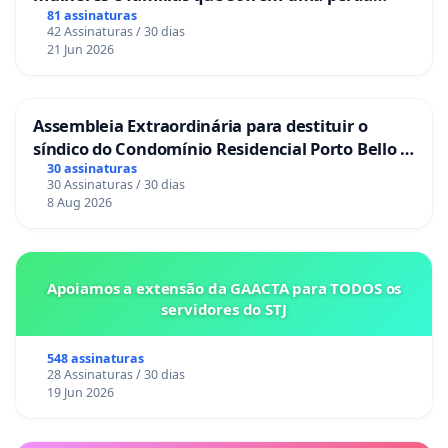
gestacional nos hospitais portugueses
81 assinaturas
42 Assinaturas / 30 dias
21 Jun 2026
Assembleia Extraordinária para destituir o
síndico do Condomínio Residencial Porto Bello -
La Casa
30 assinaturas
30 Assinaturas / 30 dias
8 Aug 2026
Apoiamos a extensão da GAACTA para TODOS os
servidores do STJ
548 assinaturas
28 Assinaturas / 30 dias
19 Jun 2026