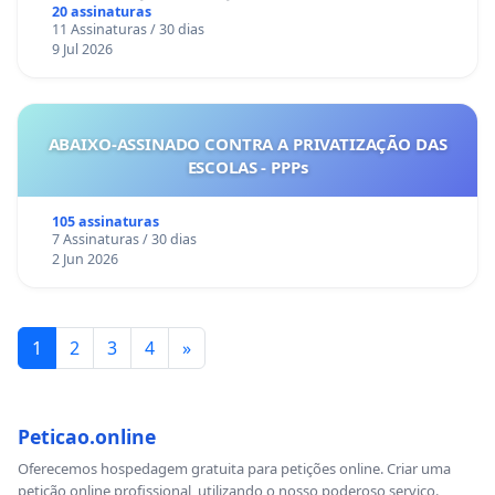
Sete Ilhas
20 assinaturas
11 Assinaturas / 30 dias
9 Jul 2026
ABAIXO-ASSINADO CONTRA A PRIVATIZAÇÃO DAS
ESCOLAS - PPPs
105 assinaturas
7 Assinaturas / 30 dias
2 Jun 2026
1
2
3
4
»
Peticao.online
Oferecemos hospedagem gratuita para petições online. Criar uma
petição online profissional, utilizando o nosso poderoso serviço.