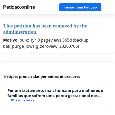
Peticao.online
Iniciar uma Petição
This petition has been removed by the
administration.
Motivo
: bulk: 1yr, 0 pageviews 365d (backup
bak_purge_lowsig_zeroview_20260706)
Petições promovidas por outros utilizadores
Por um tratamento mais humano para mulheres e
famílias que sofrem uma perda gestacional nos
hospitais portugueses
81 assinaturas