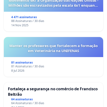
Movimento VAT à Organização das Nações Unidas -
Milhões são escravizados pela escala 6x1 enquanto
o lobby empresarial compra a omissão do
Congresso.
4 471 assinaturas
88 Assinaturas / 30 dias
14 Nov 2025
Manter os professores que fortalecem a formação
em Veterinária na UNIFENAS
81 assinaturas
81 Assinaturas / 30 dias
8 Jul 2026
Fortaleça a segurança no comércio de Francisco
Beltrão
64 assinaturas
64 Assinaturas / 30 dias