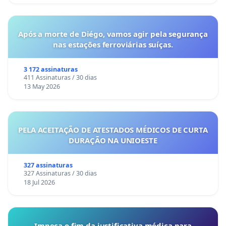
Após a morte de Diégo, vamos agir pela segurança
nas estações ferroviárias suíças.
3 172 assinaturas
411 Assinaturas / 30 dias
13 May 2026
PELA ACEITAÇÃO DE ATESTADOS MÉDICOS DE CURTA
DURAÇÃO NA UNIOESTE
327 assinaturas
327 Assinaturas / 30 dias
18 Jul 2026
Impeça o fim da justificativa médica para