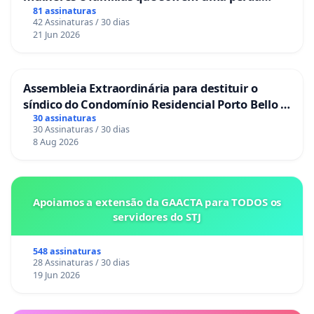
gestacional nos hospitais portugueses
81 assinaturas
42 Assinaturas / 30 dias
21 Jun 2026
Assembleia Extraordinária para destituir o
síndico do Condomínio Residencial Porto Bello -
La Casa
30 assinaturas
30 Assinaturas / 30 dias
8 Aug 2026
Apoiamos a extensão da GAACTA para TODOS os
servidores do STJ
548 assinaturas
28 Assinaturas / 30 dias
19 Jun 2026