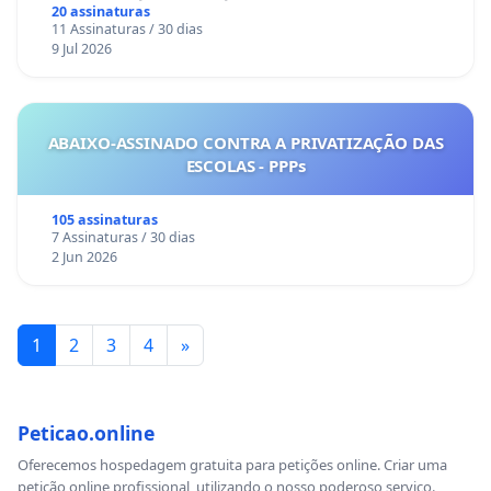
Sete Ilhas
20 assinaturas
11 Assinaturas / 30 dias
9 Jul 2026
ABAIXO-ASSINADO CONTRA A PRIVATIZAÇÃO DAS
ESCOLAS - PPPs
105 assinaturas
7 Assinaturas / 30 dias
2 Jun 2026
1
2
3
4
»
Peticao.online
Oferecemos hospedagem gratuita para petições online. Criar uma
petição online profissional, utilizando o nosso poderoso serviço.