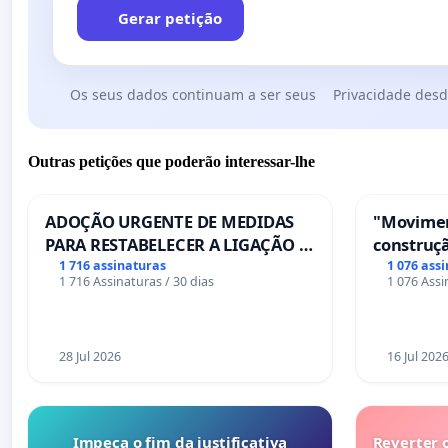
Gerar petição
Os seus dados continuam a ser seus
Privacidade desd
Outras petições que poderão interessar-lhe
ADOÇÃO URGENTE DE MEDIDAS
"Movimen
PARA RESTABELECER A LIGAÇÃO -
construçã
PONTE RS-129
serviços
1 716 assinaturas
1 076 ass
1 716 Assinaturas / 30 dias
1 076 Assi
Coimbra
28 Jul 2026
16 Jul 202
Impeça o fim da justificativa
Reverter 