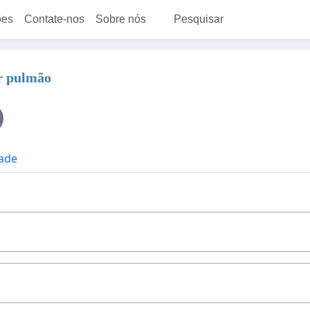
ões
Contate-nos
Sobre nós
Pesquisar
er pulmão
dade