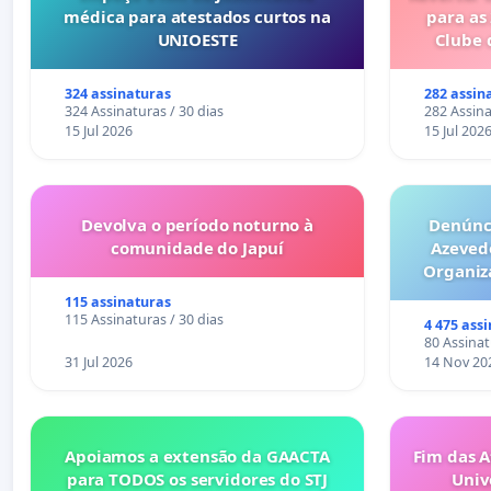
médica para atestados curtos na
para as
UNIOESTE
Clube 
324 assinaturas
282 assin
324 Assinaturas / 30 dias
282 Assina
15 Jul 2026
15 Jul 202
Devolva o período noturno à
Denúnci
comunidade do Japuí
Azeved
Organiz
Milhões sã
115 assinaturas
6x1 enqu
115 Assinaturas / 30 dias
4 475 ass
compra 
80 Assinat
31 Jul 2026
14 Nov 20
Apoiamos a extensão da GAACTA
Fim das A
para TODOS os servidores do STJ
Univ