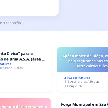
e a conceção
to Cívico" para a
Após a morte de Diégo, v
o de uma A.S.A. (área de
pela segurança nas es
 para autocaravanas) em
inaturas
ferroviárias suíça
naturas / 30 dias
3 193 assinaturas
416 Assinaturas / 30 dias
6
13 May 2026
Força Municipal em São 
o horário de encerramento