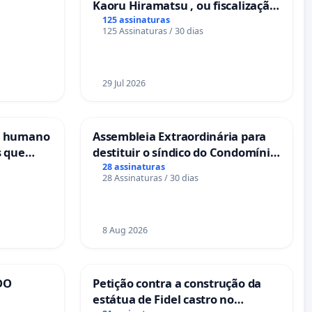
Kaoru Hiramatsu , ou fiscalização
Eletrônica
125 assinaturas
125 Assinaturas / 30 dias
29 Jul 2026
s humano
Assembleia Extraordinária para
s que
destituir o síndico do Condomínio
cional
Residencial Porto Bello - La Casa
28 assinaturas
28 Assinaturas / 30 dias
es
8 Aug 2026
DO
Petição contra a construção da
estátua de Fidel castro no