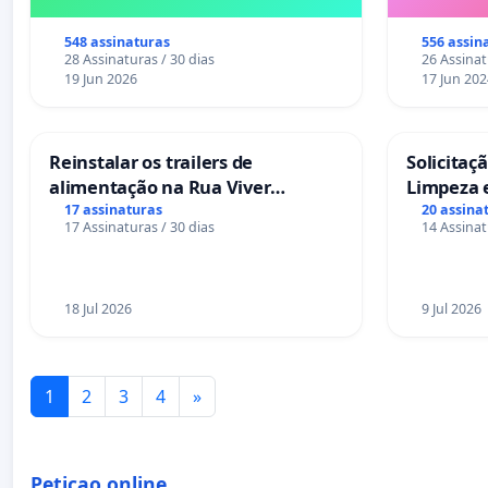
548 assinaturas
556 assin
28 Assinaturas / 30 dias
26 Assinat
19 Jun 2026
17 Jun 202
Reinstalar os trailers de
Solicitaç
alimentação na Rua Viver
Limpeza 
Salvador
das Praça
17 assinaturas
20 assina
17 Assinaturas / 30 dias
14 Assinat
Sete Ilha
18 Jul 2026
9 Jul 2026
1
2
3
4
»
Peticao.online