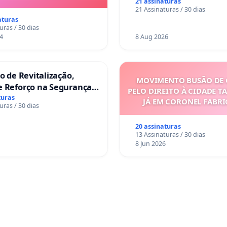
21 assinaturas
21 Assinaturas / 30 dias
aturas
uras / 30 dias
4
8 Aug 2026
ão de Revitalização,
MOVIMENTO BUSÃO DE 
e Reforço na Segurança
PELO DIREITO À CIDADE T
s da Rua Cachoeira das
turas
JÁ EM CORONEL FABR
uras / 30 dias
s
20 assinaturas
13 Assinaturas / 30 dias
8 Jun 2026