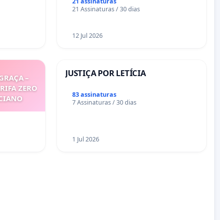
mirante do Caju
21 assinaturas
21 Assinaturas / 30 dias
12 Jul 2026
JUSTIÇA POR LETÍCIA
GRAÇA –
ARIFA ZERO
83 assinaturas
ICIANO
7 Assinaturas / 30 dias
1 Jul 2026