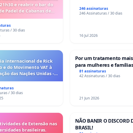
 21h30 e reabrir o bar do
246 assinaturas
de Padel de Cabanas de
246 Assinaturas / 30 dias
Tavira
aturas
turas / 30 dias
6
16 Jul 2026
Por um tratamento mai
a internacional de Rick
para mulheres e família
o e do Movimento VAT à
sofrem uma perda gesta
81 assinaturas
ação das Nações Unidas -
42 Assinaturas / 30 dias
nos hospitais portugues
o escravizados pela escala
anto o lobby empresarial
inaturas
a omissão do Congresso.
uras / 30 dias
25
21 Jun 2026
NÃO BANIR O DISCORD 
tividades de Extensão nas
BRASIL!
ersidades brasileiras.