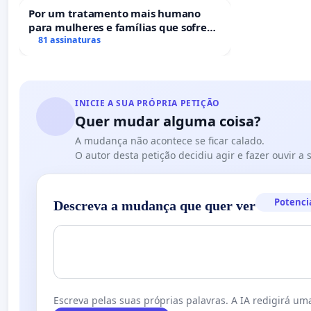
Por um tratamento mais humano
para mulheres e famílias que sofrem
uma perda gestacional nos hospitais
81 assinaturas
portugueses
INICIE A SUA PRÓPRIA PETIÇÃO
Quer mudar alguma coisa?
A mudança não acontece se ficar calado.
O autor desta petição decidiu agir e fazer ouvir a
Potenci
Descreva a mudança que quer ver
Escreva pelas suas próprias palavras. A IA redigirá uma