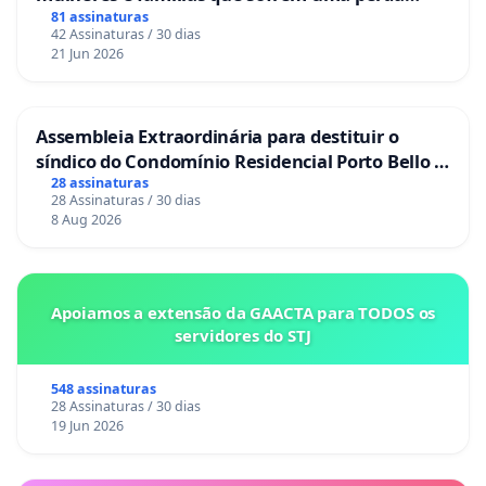
gestacional nos hospitais portugueses
81 assinaturas
42 Assinaturas / 30 dias
21 Jun 2026
Assembleia Extraordinária para destituir o
síndico do Condomínio Residencial Porto Bello -
La Casa
28 assinaturas
28 Assinaturas / 30 dias
8 Aug 2026
Apoiamos a extensão da GAACTA para TODOS os
servidores do STJ
548 assinaturas
28 Assinaturas / 30 dias
19 Jun 2026