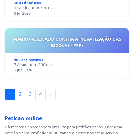
Sete Ilhas
20 assinaturas
12 Assinaturas / 30 dias
9 Jul 2026
ABAIXO-ASSINADO CONTRA A PRIVATIZAÇÃO DAS
ESCOLAS - PPPs
105 assinaturas
7 Assinaturas / 30 dias
2 Jun 2026
1
2
3
4
»
Peticao.online
Oferecemos hospedagem gratuita para petições online. Criar uma
petição online profissional, utilizando o nosso poderoso serviço.