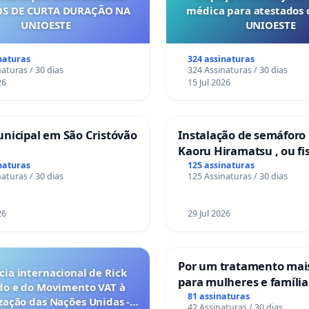
S DE CURTA DURAÇÃO NA
médica para atestados 
UNIOESTE
UNIOESTE
naturas
324 assinaturas
aturas / 30 dias
324 Assinaturas / 30 dias
26
15 Jul 2026
nicipal em São Cristóvão
Instalação de semáforo
Kaoru Hiramatsu , ou fi
Eletrônica
naturas
125 assinaturas
aturas / 30 dias
125 Assinaturas / 30 dias
26
29 Jul 2026
Por um tratamento ma
ia internacional de Rick
para mulheres e família
do e do Movimento VAT à
sofrem uma perda gesta
81 assinaturas
ação das Nações Unidas -
42 Assinaturas / 30 dias