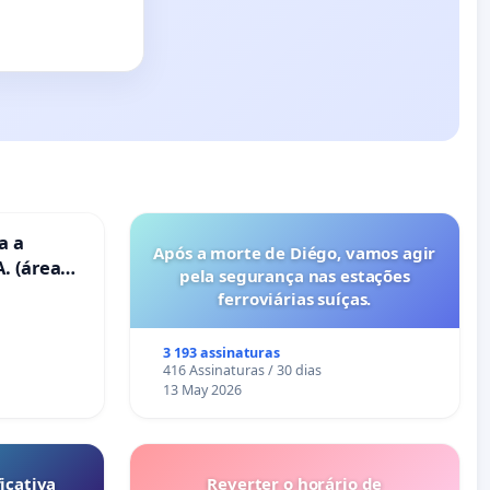
a a
Após a morte de Diégo, vamos agir
. (área
pela segurança nas estações
ravanas)
ferroviárias suíças.
3 193 assinaturas
416 Assinaturas / 30 dias
13 May 2026
icativa
Reverter o horário de