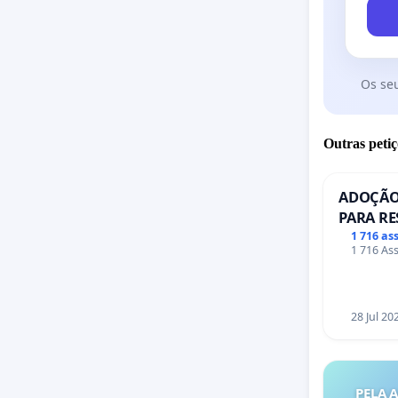
Os se
Outras petiç
ADOÇÃO
PARA RE
PONTE R
1 716 as
1 716 Ass
28 Jul 20
PELA 