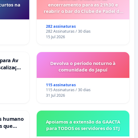
curtos na
encerramento para as 21h30 e
reabrir o bar do Clube de Padel de
Cabanas de Tavira
282 assinaturas
282 Assinaturas / 30 dias
15 Jul 2026
 para Av
Devolva o período noturno à
scalização
comunidade do Japuí
115 assinaturas
115 Assinaturas / 30 dias
31 Jul 2026
is humano
Apoiamos a extensão da GAACTA
s que
para TODOS os servidores do STJ
cional