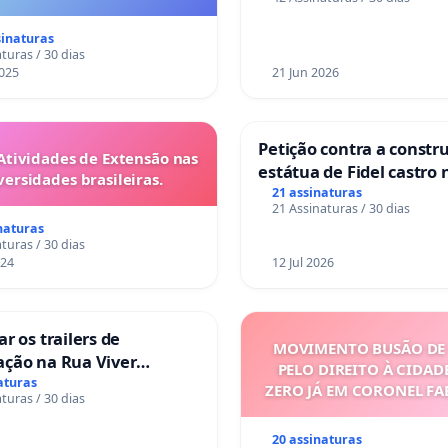
nos hospitais portugue
es são escravizados pela
a 6x1 enquanto o lobby
sinaturas
rial compra a omissão do
turas / 30 dias
Congresso.
025
21 Jun 2026
Petição contra a constr
Atividades de Extensão nas
estátua de Fidel castro 
versidades brasileiras.
mirante do Caju
21 assinaturas
21 Assinaturas / 30 dias
naturas
turas / 30 dias
024
12 Jul 2026
ar os trailers de
MOVIMENTO BUSÃO DE 
ação na Rua Viver
PELO DIREITO À CIDAD
r
aturas
ZERO JÁ EM CORONEL F
turas / 30 dias
20 assinaturas