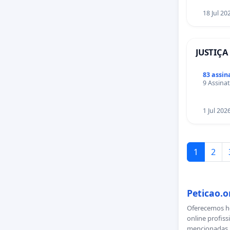
18 Jul 20
JUSTIÇA
83 assin
9 Assinat
1 Jul 202
1
2
Peticao.o
Oferecemos ho
online profiss
mencionadas n