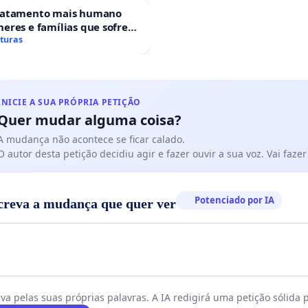
ratamento mais humano
eres e famílias que sofrem
 gestacional nos hospitais
aturas
ses
INICIE A SUA PRÓPRIA PETIÇÃO
Quer mudar alguma coisa?
A mudança não acontece se ficar calado.
O autor desta petição decidiu agir e fazer ouvir a sua voz. Vai faz
Potenciado por IA
creva a mudança que quer ver
va pelas suas próprias palavras. A IA redigirá uma petição sólida p