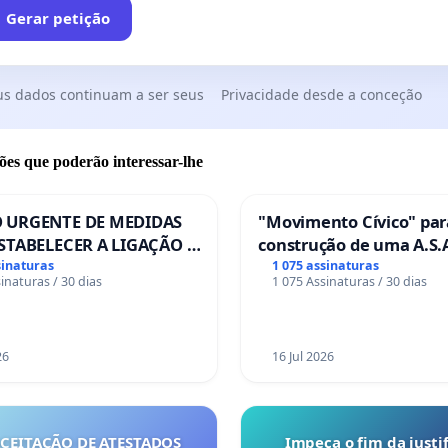
Gerar petição
us dados continuam a ser seus
Privacidade desde a conceção
ões que poderão interessar-lhe
 URGENTE DE MEDIDAS
"Movimento Cívico" par
STABELECER A LIGAÇÃO -
construção de uma A.S.A
S-129
de serviços para autoca
sinaturas
1 075 assinaturas
inaturas / 30 dias
1 075 Assinaturas / 30 dias
em Coimbra
26
16 Jul 2026
ACEITAÇÃO DE ATESTADOS
Impeça o fim da justif