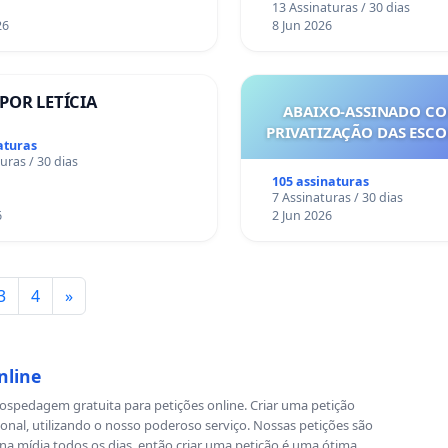
13 Assinaturas / 30 dias
26
8 Jun 2026
 POR LETÍCIA
ABAIXO-ASSINADO CO
PRIVATIZAÇÃO DAS ESCOL
aturas
uras / 30 dias
105 assinaturas
7 Assinaturas / 30 dias
6
2 Jun 2026
3
4
»
nline
spedagem gratuita para petições online. Criar uma petição
ional, utilizando o nosso poderoso serviço. Nossas petições são
a mídia todos os dias, então criar uma petição é uma ótima