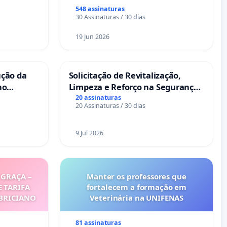
ses
548 assinaturas
30 Assinaturas / 30 dias
19 Jun 2026
ução da
Solicitação de Revitalização,
no
Limpeza e Reforço na Segurança
das Praças da Rua Cachoeira das
20 assinaturas
20 Assinaturas / 30 dias
Sete Ilhas
9 Jul 2026
GRAÇA –
Manter os professores que
E TARIFA
fortalecem a formação em
ABRICIANO
Veterinária na UNIFENAS
81 assinaturas