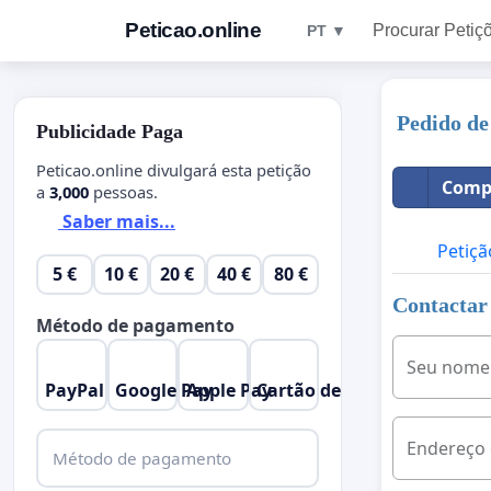
Peticao.online
Procurar Petiç
PT ▼
Pedido de
Publicidade Paga
Peticao.online divulgará esta petição
Compa
a
3,000
pessoas.
Saber mais...
Petiçã
5 €
10 €
20 €
40 €
80 €
Contactar 
Método de pagamento
Seu nome
PayPal
Google Pay
Apple Pay
Cartão de Crédito
Endereço 
Método de pagamento