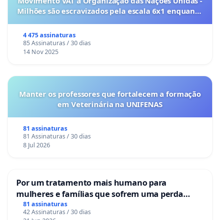
Movimento VAT à Organização das Nações Unidas -
Milhões são escravizados pela escala 6x1 enquanto
o lobby empresarial compra a omissão do
Congresso.
4 475 assinaturas
85 Assinaturas / 30 dias
14 Nov 2025
Manter os professores que fortalecem a formação
em Veterinária na UNIFENAS
81 assinaturas
81 Assinaturas / 30 dias
8 Jul 2026
Por um tratamento mais humano para
mulheres e famílias que sofrem uma perda
gestacional nos hospitais portugueses
81 assinaturas
42 Assinaturas / 30 dias