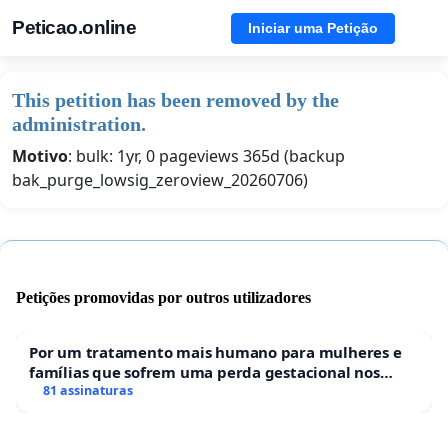
Peticao.online
Iniciar uma Petição
This petition has been removed by the
administration.
Motivo
: bulk: 1yr, 0 pageviews 365d (backup
bak_purge_lowsig_zeroview_20260706)
Petições promovidas por outros utilizadores
Por um tratamento mais humano para mulheres e
famílias que sofrem uma perda gestacional nos
hospitais portugueses
81 assinaturas