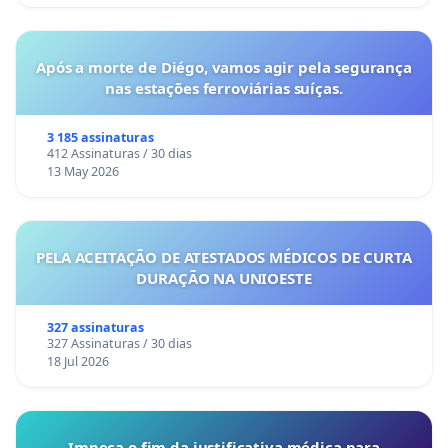
Após a morte de Diégo, vamos agir pela segurança
nas estações ferroviárias suíças.
3 185 assinaturas
412 Assinaturas / 30 dias
13 May 2026
PELA ACEITAÇÃO DE ATESTADOS MÉDICOS DE CURTA
DURAÇÃO NA UNIOESTE
327 assinaturas
327 Assinaturas / 30 dias
18 Jul 2026
Impeça o fim da justificativa médica para