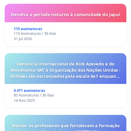
Devolva o período noturno à comunidade do Japuí
115 assinaturas
115 Assinaturas / 30 dias
31 Jul 2026
Denúncia internacional de Rick Azevedo e do
Movimento VAT à Organização das Nações Unidas -
Milhões são escravizados pela escala 6x1 enquanto
o lobby empresarial compra a omissão do
Congresso.
4 471 assinaturas
85 Assinaturas / 30 dias
14 Nov 2025
Manter os professores que fortalecem a formação