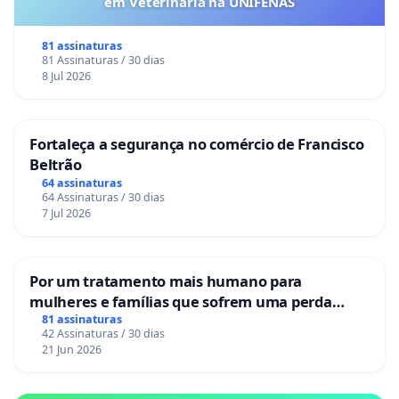
em Veterinária na UNIFENAS
81 assinaturas
81 Assinaturas / 30 dias
8 Jul 2026
Fortaleça a segurança no comércio de Francisco
Beltrão
64 assinaturas
64 Assinaturas / 30 dias
7 Jul 2026
Por um tratamento mais humano para
mulheres e famílias que sofrem uma perda
gestacional nos hospitais portugueses
81 assinaturas
42 Assinaturas / 30 dias
21 Jun 2026