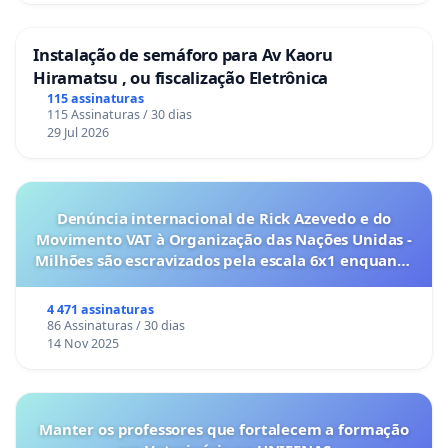
Instalação de semáforo para Av Kaoru
Hiramatsu , ou fiscalização Eletrônica
115 assinaturas
115 Assinaturas / 30 dias
29 Jul 2026
Denúncia internacional de Rick Azevedo e do
Movimento VAT à Organização das Nações Unidas -
Milhões são escravizados pela escala 6x1 enquanto
o lobby empresarial compra a omissão do
Congresso.
4 471 assinaturas
86 Assinaturas / 30 dias
14 Nov 2025
Manter os professores que fortalecem a formação