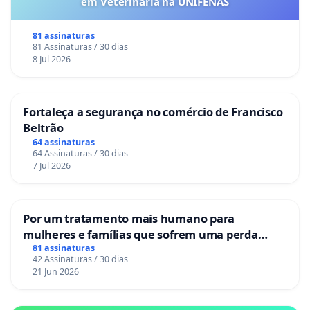
em Veterinária na UNIFENAS
81 assinaturas
81 Assinaturas / 30 dias
8 Jul 2026
Fortaleça a segurança no comércio de Francisco
Beltrão
64 assinaturas
64 Assinaturas / 30 dias
7 Jul 2026
Por um tratamento mais humano para
mulheres e famílias que sofrem uma perda
gestacional nos hospitais portugueses
81 assinaturas
42 Assinaturas / 30 dias
21 Jun 2026