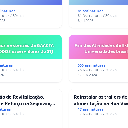
es são escravizados pela
a 6x1 enquanto o lobby
sinaturas
81 assinaturas
rial compra a omissão do
turas / 30 dias
81 Assinaturas / 30 dias
Congresso.
025
8 Jul 2026
os a extensão da GAACTA
Fim das Atividades de Ex
ODOS os servidores do STJ
Universidades brasil
naturas
555 assinaturas
turas / 30 dias
26 Assinaturas / 30 dias
026
17 Jun 2024
ção de Revitalização,
Reinstalar os trailers de
 e Reforço na Segurança
alimentação na Rua Viv
as da Rua Cachoeira das
Salvador
aturas
17 assinaturas
turas / 30 dias
17 Assinaturas / 30 dias
as