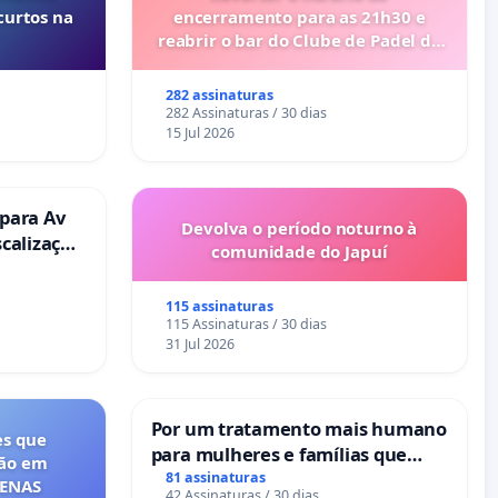
curtos na
encerramento para as 21h30 e
reabrir o bar do Clube de Padel de
Cabanas de Tavira
282 assinaturas
282 Assinaturas / 30 dias
15 Jul 2026
 para Av
Devolva o período noturno à
scalização
comunidade do Japuí
115 assinaturas
115 Assinaturas / 30 dias
31 Jul 2026
Por um tratamento mais humano
es que
para mulheres e famílias que
ção em
sofrem uma perda gestacional
81 assinaturas
FENAS
42 Assinaturas / 30 dias