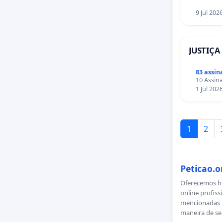
9 Jul 202
JUSTIÇA
83 assin
10 Assina
1 Jul 202
1
2
Peticao.o
Oferecemos ho
online profiss
mencionadas n
maneira de se