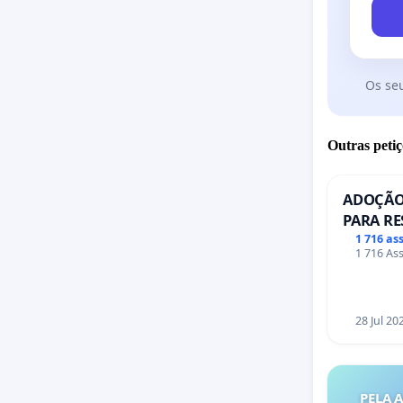
Os se
Outras petiç
ADOÇÃO
PARA RE
PONTE R
1 716 as
1 716 Ass
28 Jul 20
PELA 