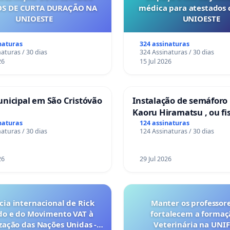
S DE CURTA DURAÇÃO NA
médica para atestados 
UNIOESTE
UNIOESTE
naturas
324 assinaturas
aturas / 30 dias
324 Assinaturas / 30 dias
26
15 Jul 2026
nicipal em São Cristóvão
Instalação de semáforo
Kaoru Hiramatsu , ou fi
Eletrônica
naturas
124 assinaturas
aturas / 30 dias
124 Assinaturas / 30 dias
26
29 Jul 2026
ia internacional de Rick
Manter os professor
do e do Movimento VAT à
fortalecem a forma
ação das Nações Unidas -
Veterinária na UNI