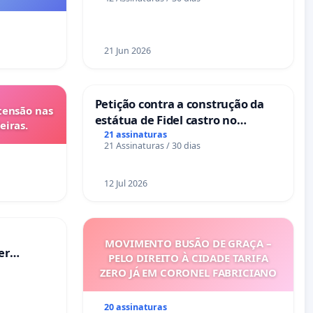
nos hospitais portugueses
21 Jun 2026
Petição contra a construção da
tensão nas
estátua de Fidel castro no
eiras.
mirante do Caju
21 assinaturas
21 Assinaturas / 30 dias
12 Jul 2026
MOVIMENTO BUSÃO DE GRAÇA –
er
PELO DIREITO À CIDADE TARIFA
ZERO JÁ EM CORONEL FABRICIANO
20 assinaturas