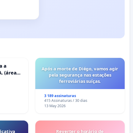
a a
Após a morte de Diégo, vamos agir
. (área
pela segurança nas estações
ravanas)
ferroviárias suíças.
3 189 assinaturas
415 Assinaturas / 30 dias
13 May 2026
icativa
Reverter o horário de