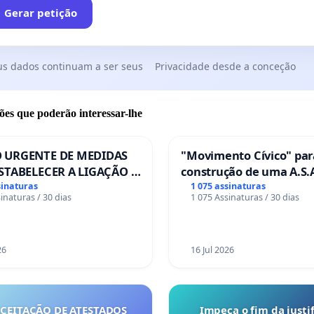
Gerar petição
us dados continuam a ser seus
Privacidade desde a conceção
ões que poderão interessar-lhe
 URGENTE DE MEDIDAS
"Movimento Cívico" par
STABELECER A LIGAÇÃO -
construção de uma A.S.A
S-129
de serviços para autoca
sinaturas
1 075 assinaturas
inaturas / 30 dias
1 075 Assinaturas / 30 dias
em Coimbra
26
16 Jul 2026
ACEITAÇÃO DE ATESTADOS
Impeça o fim da justif