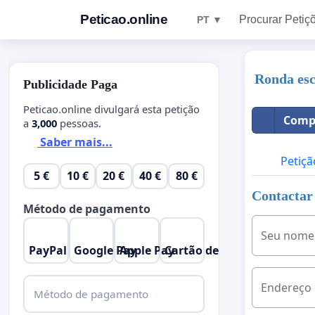
Peticao.online
Procurar Petiç
PT ▼
Ronda esc
Publicidade Paga
Peticao.online divulgará esta petição
Compa
a
3,000
pessoas.
Saber mais...
Petiçã
5 €
10 €
20 €
40 €
80 €
Contactar 
Método de pagamento
Seu nome
PayPal
Google Pay
Apple Pay
Cartão de Crédito
Endereço 
Método de pagamento