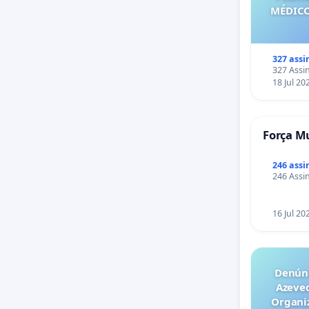
MÉDICO
327 assi
327 Assin
18 Jul 20
Força Mu
246 assi
246 Assin
16 Jul 20
Denúnc
Azeve
Organiz