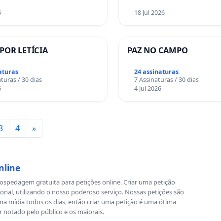
6
18 Jul 2026
 POR LETÍCIA
PAZ NO CAMPO
aturas
24 assinaturas
turas / 30 dias
7 Assinaturas / 30 dias
6
4 Jul 2026
3
4
»
nline
spedagem gratuita para petições online. Criar uma petição
ional, utilizando o nosso poderoso serviço. Nossas petições são
a mídia todos os dias, então criar uma petição é uma ótima
r notado pelo público e os maiorais.