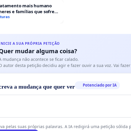
ratamento mais humano
eres e famílias que sofrem
 gestacional nos hospitais
aturas
ses
INICIE A SUA PRÓPRIA PETIÇÃO
Quer mudar alguma coisa?
A mudança não acontece se ficar calado.
O autor desta petição decidiu agir e fazer ouvir a sua voz. Vai faz
Potenciado por IA
creva a mudança que quer ver
va pelas suas próprias palavras. A IA redigirá uma petição sólida p