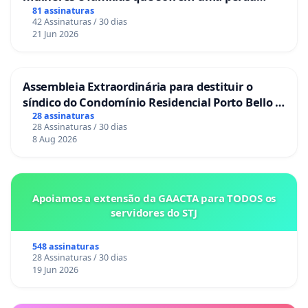
gestacional nos hospitais portugueses
81 assinaturas
42 Assinaturas / 30 dias
21 Jun 2026
Assembleia Extraordinária para destituir o
síndico do Condomínio Residencial Porto Bello -
La Casa
28 assinaturas
28 Assinaturas / 30 dias
8 Aug 2026
Apoiamos a extensão da GAACTA para TODOS os
servidores do STJ
548 assinaturas
28 Assinaturas / 30 dias
19 Jun 2026