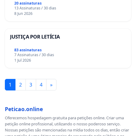
20 assinaturas
13 Assinaturas / 30 dias
8 Jun 2026
JUSTIÇA POR LETÍCIA
83 assinaturas
7 Assinaturas / 30 dias
1 Jul 2026
1
2
3
4
»
Peticao.online
Oferecemos hospedagem gratuita para petições online. Criar uma
petição online profissional, utilizando o nosso poderoso serviço.
Nossas petições são mencionadas na mídia todos os dias, então criar
uma petição é uma ótima maneira de ser notado pelo público e os