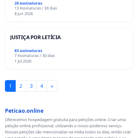
20 assinaturas
13 Assinaturas / 30 dias
8 Jun 2026
JUSTIÇA POR LETÍCIA
83 assinaturas
7 Assinaturas / 30 dias
1 Jul 2026
1
2
3
4
»
Peticao.online
Oferecemos hospedagem gratuita para petições online. Criar uma
petição online profissional, utilizando o nosso poderoso serviço.
Nossas petições são mencionadas na mídia todos os dias, então criar
uma petição é uma ótima maneira de ser notado pelo público e os