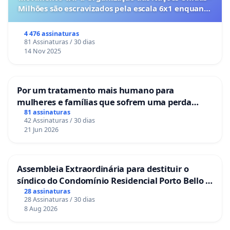
Milhões são escravizados pela escala 6x1 enquanto
o lobby empresarial compra a omissão do
Congresso.
4 476 assinaturas
81 Assinaturas / 30 dias
14 Nov 2025
Por um tratamento mais humano para
mulheres e famílias que sofrem uma perda
gestacional nos hospitais portugueses
81 assinaturas
42 Assinaturas / 30 dias
21 Jun 2026
Assembleia Extraordinária para destituir o
síndico do Condomínio Residencial Porto Bello -
La Casa
28 assinaturas
28 Assinaturas / 30 dias
8 Aug 2026