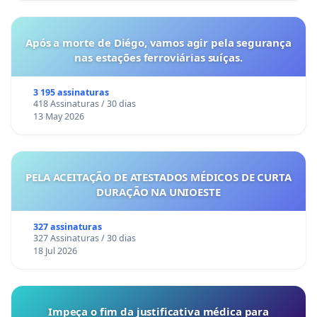
Após a morte de Diégo, vamos agir pela segurança
nas estações ferroviárias suíças.
3 195 assinaturas
418 Assinaturas / 30 dias
13 May 2026
PELA ACEITAÇÃO DE ATESTADOS MÉDICOS DE CURTA
DURAÇÃO NA UNIOESTE
327 assinaturas
327 Assinaturas / 30 dias
18 Jul 2026
Impeça o fim da justificativa médica para